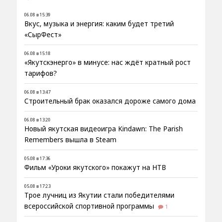
06.08 в 15:39
Вкус, музыка и энергия: каким будет третий
«СырФест»
06.08 в 15:18
«Якутскэнерго» в минусе: нас ждёт кратный рост
тарифов?
06.08 в 13:47
Строительный брак оказался дороже самого дома
06.08 в 13:20
Новый якутская видеоигра Kindawn: The Parish
Remembers вышла в Steam
05.08 в 17:36
Фильм «Уроки якутского» покажут на НТВ
05.08 в 17:23
Трое лучниц из Якутии стали победителями
всероссийской спортивной программы
1