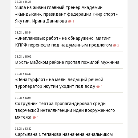
05.08 в 16:21
Ушла из жизни главный тренер Академии
«Кындыкан», президент федерации «Чир спорт»
Якутии, Ирина Данилова
1
05.08 в 15:44
«Внеплановых работ» не обнаружено: митинг
КПРФ перенесли под надуманным предлогом
3
05.08 в 15:02
В Усть-Майском районе пропал пожилой мужчина
05.08 в 14:46
«Ленатурфлот» на мели: ведущий речной
туроператор Якутии уходит под воду
1
05.08 в 14:08
Сотрудник театра пропагандировал среди
творческой интеллигенции идеи вооруженного
мятежа
1
05.08 в 13:30
Саргылана Степанова назначена начальником