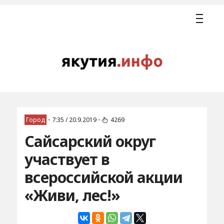
Город
•
7:35 / 20.9.2019
•
4269
Сайсарский округ
участвует в
всероссийской акции
«Живи, лес!»