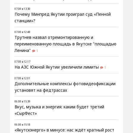
07.08 в 13:30
Почему Минпред Якутии проиграл суд «Пенной
станции»?
07.08 в 12:48
Трутнев назвал отремонтированную и
переименованную площадь в Якутске "площадью
Ленина"
1
07.08 в 12:17
На АЗС Южной Якутии увеличили лимиты
1
07.08 в 12:01
Дополнительные комплексы фотовидеофиксации
установят на федтрассах
06.08 в 15:39
Вкус, музыка и энергия: каким будет третий
«СырФест»
06.08 в 15:18
«Якутскэнерго» в минусе: нас ждёт кратный рост