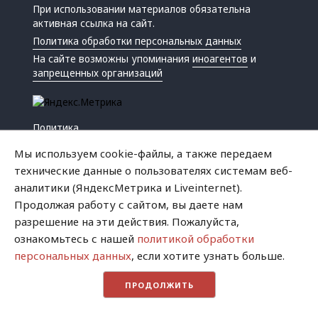
При использовании материалов обязательна
активная ссылка на сайт.
Политика обработки персональных данных
На сайте возможны упоминания
иноагентов
и
запрещенных организаций
Политика
Экономика
Мы используем cookie-файлы, а также передаем
Жизнь
технические данные о пользователях системам веб-
Происшествия
аналитики (ЯндексМетрика и Liveinternet).
Культура
Продолжая работу с сайтом, вы даете нам
Республика
разрешение на эти действия. Пожалуйста,
Криминал
ознакомьтесь с нашей
политикой обработки
Успех
персональных данных
, если хотите узнать больше.
Хватит это терпеть
ПРОДОЛЖИТЬ
Город