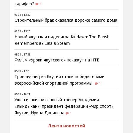
тарифов?
3
06.08 в 13:47
Строительный брак оказался дороже самого дома
06.08 в 13:20
Новый якутская видеоигра Kindawn: The Parish
Remembers вышла в Steam
05.08 в 17:36
Фильм «Уроки якутского» покажут на НТВ
05.08 в 17:23
Трое лучниц из Якутии стали победителями
всероссийской спортивной программы
1
05.08 в 16:21
Ушла из жизни главный тренер Академии
«Кындыкан», президент федерации «Чир спорт»
Якутии, Ирина Данилова
1
Лента новостей