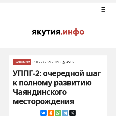
Экономика
•
10:27 / 26.9.2019
•
4518
УППГ-2: очередной шаг
к полному развитию
Чаяндинского
месторождения