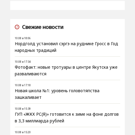
Свежие новости
10.08 в 18:06
Нордголд установил сэргэ на руднике Гросс в Год
народных традиций
10.08 в 17:34
Фотофакт: новые тротуары в центре Якутска уже
разваливаются
10.08 в 17:18
Новая школа №1: уровень головотяпства
зашкаливает
10.08 в 15:39
ГУП «ЖКХ РС(Я)» готовится к зиме на фоне долгов
в 3,3 миллиарда рублей
10.08 в 15:20