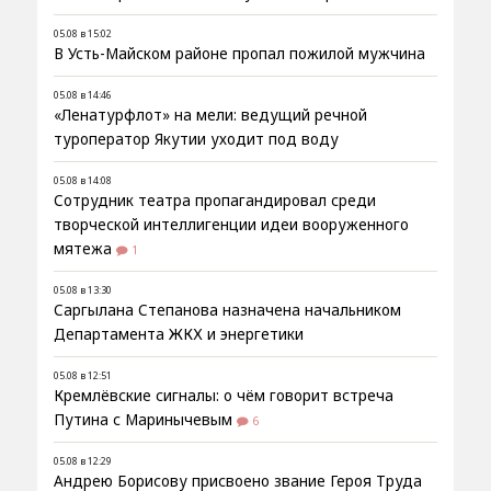
05.08 в 15:02
В Усть-Майском районе пропал пожилой мужчина
05.08 в 14:46
«Ленатурфлот» на мели: ведущий речной
туроператор Якутии уходит под воду
05.08 в 14:08
Сотрудник театра пропагандировал среди
творческой интеллигенции идеи вооруженного
мятежа
1
05.08 в 13:30
Саргылана Степанова назначена начальником
Департамента ЖКХ и энергетики
05.08 в 12:51
Кремлёвские сигналы: о чём говорит встреча
Путина с Маринычевым
6
05.08 в 12:29
Андрею Борисову присвоено звание Героя Труда