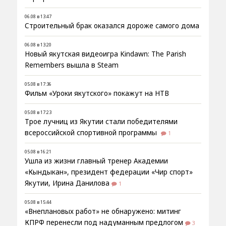
06.08 в 13:47
Строительный брак оказался дороже самого дома
06.08 в 13:20
Новый якутская видеоигра Kindawn: The Parish
Remembers вышла в Steam
05.08 в 17:36
Фильм «Уроки якутского» покажут на НТВ
05.08 в 17:23
Трое лучниц из Якутии стали победителями
всероссийской спортивной программы
1
05.08 в 16:21
Ушла из жизни главный тренер Академии
«Кындыкан», президент федерации «Чир спорт»
Якутии, Ирина Данилова
1
05.08 в 15:44
«Внеплановых работ» не обнаружено: митинг
КПРФ перенесли под надуманным предлогом
3