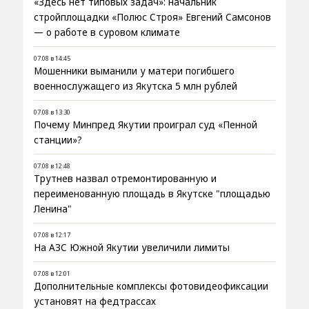
«Здесь нет типовых задач»: начальник
стройплощадки «Полюс Строя» Евгений Самсонов
— о работе в суровом климате
07.08 в 14:45
Мошенники выманили у матери погибшего
военнослужащего из Якутска 5 млн рублей
07.08 в 13:30
Почему Минпред Якутии проиграл суд «Пенной
станции»?
07.08 в 12:48
Трутнев назвал отремонтированную и
переименованную площадь в Якутске "площадью
Ленина"
07.08 в 12:17
На АЗС Южной Якутии увеличили лимиты
07.08 в 12:01
Дополнительные комплексы фотовидеофиксации
установят на федтрассах