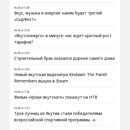
06.08 в 15:39
Вкус, музыка и энергия: каким будет третий
«СырФест»
06.08 в 15:18
«Якутскэнерго» в минусе: нас ждёт кратный рост
тарифов?
06.08 в 13:47
Строительный брак оказался дороже самого дома
06.08 в 13:20
Новый якутская видеоигра Kindawn: The Parish
Remembers вышла в Steam
05.08 в 17:36
Фильм «Уроки якутского» покажут на НТВ
05.08 в 17:23
Трое лучниц из Якутии стали победителями
всероссийской спортивной программы
1