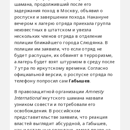
шамана, продолживший после его
задержания поход в Москву, объявил о
роспуске и завершении похода. Накануне
вечером к лагерю отряда приехала группа
неизвестных в штатском и увезла
нескольких членов отряда в отделение
полиции ближайшего города Слюдянка. В
полиции им заявили, что если отряд не
будет распущен, их обвинят в терроризме,
а лагерь будет взят штурмом в среду после
7 утра по иркутскому времени. Согласно
официальной версии, о роспуске отряда по
телефону попросил сам
Габышев
.
В правозащитной организации
Amnesty
International
якутского шамана назвали
узником совести и потребовали его
освобождения. В российском
представительстве заявили, что реакция
властей выглядит абсурдной, а Габышев,
как и остальные граждане, имеет право на