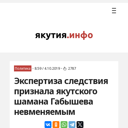
Политика
•
8:59 / 4.10.2019
•
2787
Экспертиза следствия
признала якутского
шамана Габышева
невменяемым