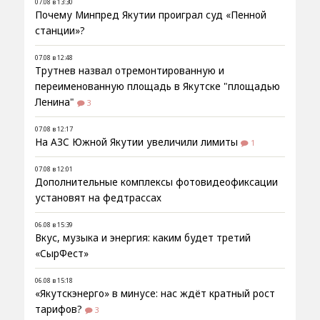
07.08 в 13:30
Почему Минпред Якутии проиграл суд «Пенной
станции»?
07.08 в 12:48
Трутнев назвал отремонтированную и
переименованную площадь в Якутске "площадью
Ленина"
3
07.08 в 12:17
На АЗС Южной Якутии увеличили лимиты
1
07.08 в 12:01
Дополнительные комплексы фотовидеофиксации
установят на федтрассах
06.08 в 15:39
Вкус, музыка и энергия: каким будет третий
«СырФест»
06.08 в 15:18
«Якутскэнерго» в минусе: нас ждёт кратный рост
тарифов?
3