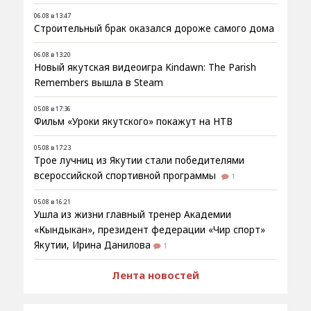
06.08 в 13:47
Строительный брак оказался дороже самого дома
06.08 в 13:20
Новый якутская видеоигра Kindawn: The Parish
Remembers вышла в Steam
05.08 в 17:36
Фильм «Уроки якутского» покажут на НТВ
05.08 в 17:23
Трое лучниц из Якутии стали победителями
всероссийской спортивной программы
1
05.08 в 16:21
Ушла из жизни главный тренер Академии
«Кындыкан», президент федерации «Чир спорт»
Якутии, Ирина Данилова
1
Лента новостей