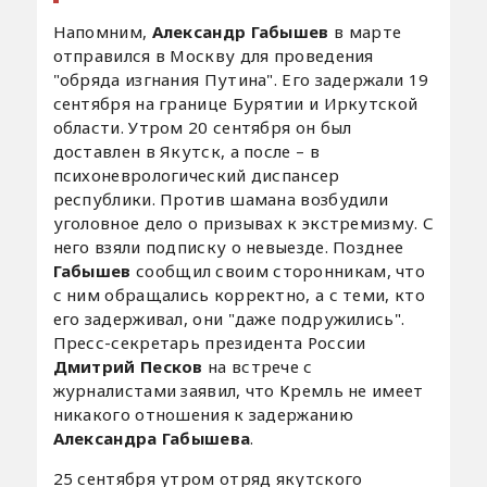
Напомним,
Александр Габышев
в марте
отправился в Москву для проведения
"обряда изгнания Путина". Его задержали 19
сентября на границе Бурятии и Иркутской
области. Утром 20 сентября он был
доставлен в Якутск, а после – в
психоневрологический диспансер
республики. Против шамана возбудили
уголовное дело о призывах к экстремизму. С
него взяли подписку о невыезде. Позднее
Габышев
сообщил своим сторонникам, что
с ним обращались корректно, а с теми, кто
его задерживал, они "даже подружились".
Пресс-секретарь президента России
Дмитрий Песков
на встрече с
журналистами заявил, что Кремль не имеет
никакого отношения к задержанию
Александра Габышева
.
25 сентября утром отряд якутского