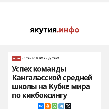
Успех
•
8:29 / 8.10.2019
•
2979
Успех команды
Кангаласской средней
школы на Кубке мира
по кикбоксингу