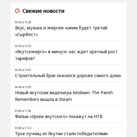
Свежие новости
06.08 в 15:39
Вкус, музыка и энергия: каким будет третий
«СырФест»
06.08 в 15:18
«Якутскэнерго» в минусе: нас ждёт кратный рост
тарифов?
06.08 в 13:47
Строительный брак оказался дороже самого дома
06.08 в 13:20
Новый якутская видеоигра Kindawn: The Parish
Remembers вышла в Steam
05.08 в 17:36
Фильм «Уроки якутского» покажут на НТВ
05.08 в 17:23
Трое лучниц из Якутии стали победителями