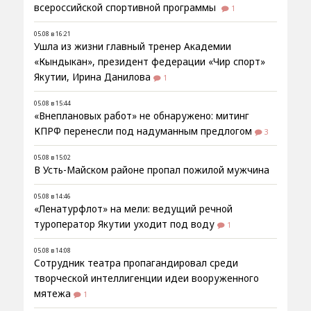
всероссийской спортивной программы
1
05.08 в 16:21
Ушла из жизни главный тренер Академии
«Кындыкан», президент федерации «Чир спорт»
Якутии, Ирина Данилова
1
05.08 в 15:44
«Внеплановых работ» не обнаружено: митинг
КПРФ перенесли под надуманным предлогом
3
05.08 в 15:02
В Усть-Майском районе пропал пожилой мужчина
05.08 в 14:46
«Ленатурфлот» на мели: ведущий речной
туроператор Якутии уходит под воду
1
05.08 в 14:08
Сотрудник театра пропагандировал среди
творческой интеллигенции идеи вооруженного
мятежа
1