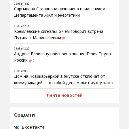
05.08 в 13:30
Саргылана Степанова назначена начальником
Департамента ЖКХ и энергетики
05.08 в 12:51
Кремлёвские сигналы: о чём говорит встреча
Путина с Маринычевым
7
05.08 в 12:29
Андрею Борисову присвоено звание Героя Труда
России
2
05.08 в 10:53
Дом на Новокарьерной в Якутске отключат от
коммуникаций — в любой день может рухнуть
1
Лента новостей
Соцсети
Вконтакте