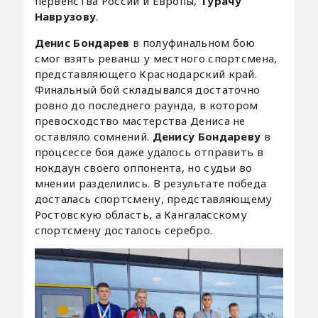
первенства России и Европы,
Турачу
Наврузову
.
Денис Бондарев
в полуфинальном бою
смог взять реванш у местного спортсмена,
представляющего Краснодарский край.
Финальный бой складывался достаточно
ровно до последнего раунда, в котором
превосходство мастерства Дениса не
оставляло сомнений.
Денису Бондареву
в
процсессе боя даже удалось отправить в
нокдаун своего оппонента, но судьи во
мнении разделились. В результате победа
досталась спортсмену, представляющему
Ростовскую область, а Кангаласскому
спортсмену досталось серебро.