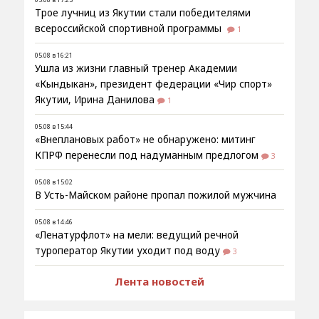
Трое лучниц из Якутии стали победителями
всероссийской спортивной программы
1
05.08 в 16:21
Ушла из жизни главный тренер Академии
«Кындыкан», президент федерации «Чир спорт»
Якутии, Ирина Данилова
1
05.08 в 15:44
«Внеплановых работ» не обнаружено: митинг
КПРФ перенесли под надуманным предлогом
3
05.08 в 15:02
В Усть-Майском районе пропал пожилой мужчина
05.08 в 14:46
«Ленатурфлот» на мели: ведущий речной
туроператор Якутии уходит под воду
3
Лента новостей