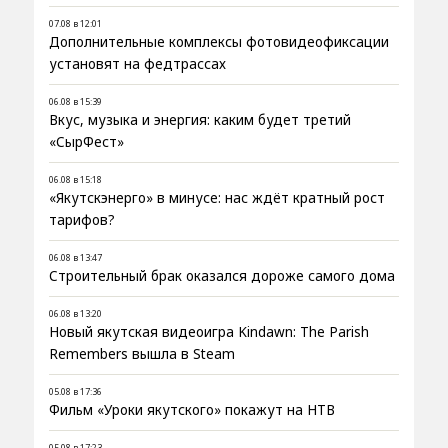
07.08 в 12:01
Дополнительные комплексы фотовидеофиксации
установят на федтрассах
06.08 в 15:39
Вкус, музыка и энергия: каким будет третий
«СырФест»
06.08 в 15:18
«Якутскэнерго» в минусе: нас ждёт кратный рост
тарифов?
06.08 в 13:47
Строительный брак оказался дороже самого дома
06.08 в 13:20
Новый якутская видеоигра Kindawn: The Parish
Remembers вышла в Steam
05.08 в 17:36
Фильм «Уроки якутского» покажут на НТВ
05.08 в 17:23