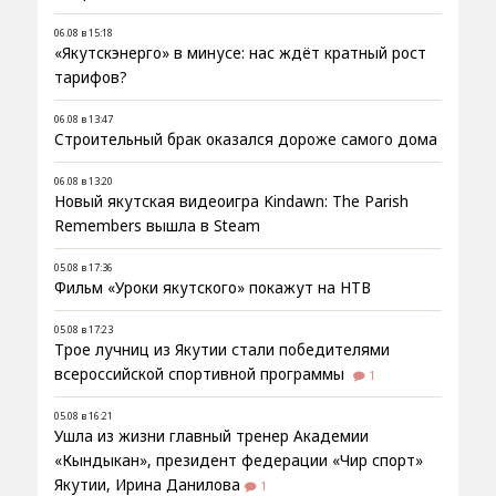
06.08 в 15:18
«Якутскэнерго» в минусе: нас ждёт кратный рост
тарифов?
06.08 в 13:47
Строительный брак оказался дороже самого дома
06.08 в 13:20
Новый якутская видеоигра Kindawn: The Parish
Remembers вышла в Steam
05.08 в 17:36
Фильм «Уроки якутского» покажут на НТВ
05.08 в 17:23
Трое лучниц из Якутии стали победителями
всероссийской спортивной программы
1
05.08 в 16:21
Ушла из жизни главный тренер Академии
«Кындыкан», президент федерации «Чир спорт»
Якутии, Ирина Данилова
1