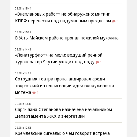
05.08 в 15:44
«Внеплановых работ» не обнаружено: митинг
КПРФ перенесли под надуманным предлогом
3
05.08 в 15:02
В Усть-Майском районе пропал пожилой мужчина
05.08 в 14:46
«Ленатурфлот» на мели: ведущий речной
туроператор Якутии уходит под воду
1
05.08 в 14:08
Сотрудник театра пропагандировал среди
творческой интеллигенции идеи вооруженного
мятежа
1
05.08 в 13:30
Саргылана Степанова назначена начальником
Департамента ЖКХ и энергетики
05.08 в 12:51
Кремлёвские сигналы: о чём говорит встреча