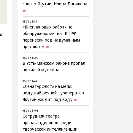
спорт» Якутии, Ирина Данилова
1
05.08 в 15:44
«Внеплановых работ» не
обнаружено: митинг КПРФ
fo
перенесли под надуманным
предлогом
3
05.08 в 15:02
В Усть-Майском районе пропал
пожилой мужчина
05.08 в 14:46
«Ленатурфлот» на мели:
ведущий речной туроператор
Якутии уходит под воду
1
05.08 в 14:08
Сотрудник театра
пропагандировал среди
творческой интеллигенции