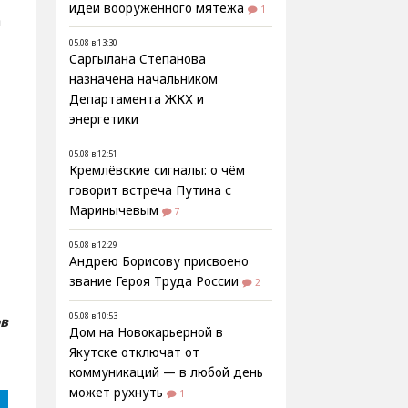
идеи вооруженного мятежа
1
а
05.08 в 13:30
Саргылана Степанова
назначена начальником
Департамента ЖКХ и
энергетики
05.08 в 12:51
Кремлёвские сигналы: о чём
говорит встреча Путина с
Маринычевым
7
05.08 в 12:29
Андрею Борисову присвоено
звание Героя Труда России
2
05.08 в 10:53
ов
Дом на Новокарьерной в
Якутске отключат от
коммуникаций — в любой день
может рухнуть
1