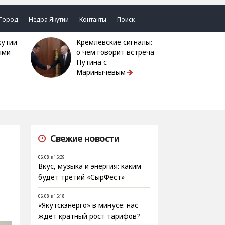
Город
Недра Якутии
Контакты
Поиск
Кремлёвские сигналы:
ями
о чём говорит встреча
Путина с
Маринычевым
Свежие новости
06.08 в 15:39
Вкус, музыка и энергия: каким
будет третий «СырФест»
06.08 в 15:18
«Якутскэнерго» в минусе: нас
ждёт кратный рост тарифов?