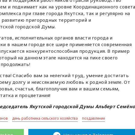
ства и поддержки работников отрасли руководство
ем и поднимает как на уровне Координационного совет
плекса при главе города Якутска, так и регулярно на
о развитию пригородных территорий и
тской городской Думы.
атов, исполнительных органов власти города и
ки в нашем городе все шире применяется современная
Выпускается конкурентоспособная продукция. В пример
торый на данном этапе находится на пике своего
 продолжать!
ства! Спасибо вам за нелегкий труд, умение достигать
воему долгу и неиссякаемую любовь к родной земле. От
овья, счастья, благополучия вам и вашим семьям,
татка и процветания!
едседатель Якутской городской Думы Альберт Семён
енов
день работника сельского хозяйства
поздавление