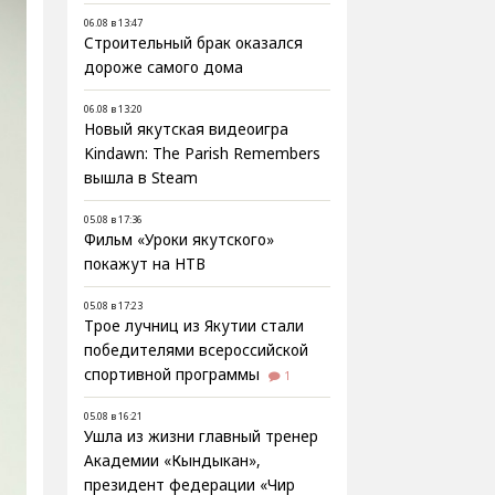
06.08 в 13:47
Строительный брак оказался
дороже самого дома
06.08 в 13:20
Новый якутская видеоигра
Kindawn: The Parish Remembers
вышла в Steam
05.08 в 17:36
Фильм «Уроки якутского»
покажут на НТВ
05.08 в 17:23
Трое лучниц из Якутии стали
победителями всероссийской
спортивной программы
1
05.08 в 16:21
Ушла из жизни главный тренер
Академии «Кындыкан»,
президент федерации «Чир