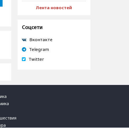
Лента новостей
Соцсети
Вконтакте
Telegram
Twitter
ика
мика
ь
шествия
ура