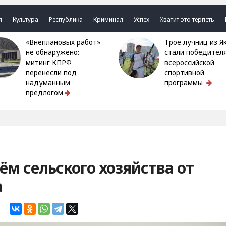
я
Культура
Республика
Криминал
Успех
Хватит это терпеть
«Внеплановых работ»
Трое лучниц из Якутии
не обнаружено:
стали победител
митинг КПРФ
всероссийской
перенесли под
спортивной
надуманным
программы
предлогом
ём сельского хозяйства от
а