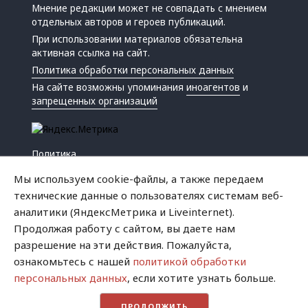
Мнение редакции может не совпадать с мнением
отдельных авторов и героев публикаций.
При использовании материалов обязательна
активная ссылка на сайт.
Политика обработки персональных данных
На сайте возможны упоминания
иноагентов
и
запрещенных организаций
Политика
Экономика
Мы используем cookie-файлы, а также передаем
Жизнь
технические данные о пользователях системам веб-
Происшествия
аналитики (ЯндексМетрика и Liveinternet).
Культура
Продолжая работу с сайтом, вы даете нам
Республика
разрешение на эти действия. Пожалуйста,
Криминал
ознакомьтесь с нашей
политикой обработки
Успех
персональных данных
, если хотите узнать больше.
Хватит это терпеть
ПРОДОЛЖИТЬ