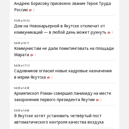
Андрею Борисову присвоено звание Героя Труда
России
2
05.08 в 10:53
Дом на Новокарьерной в Якутске отключат от
коммуникаций — в любой день может рухнуть
1
04.08 в 18:11
Коммунистам не дали помитинговать на площади
Марата
7
04.08 в 17:13
Садовников огласил новые кадровые назначения
в мэрии Якутска
2
04.08 в 14:58
Архиепископ Роман совершил панихиду на месте
захоронения первого президента Якутии
2
04.08 в 14:46
В Якутске хотят установить четвёртый пост
автоматического контроля качества воздуха