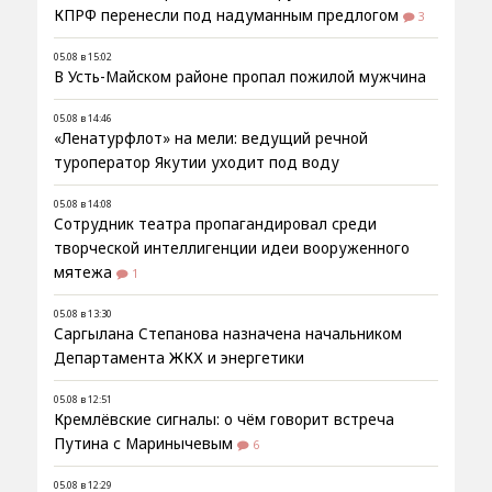
КПРФ перенесли под надуманным предлогом
3
05.08 в 15:02
В Усть-Майском районе пропал пожилой мужчина
05.08 в 14:46
«Ленатурфлот» на мели: ведущий речной
туроператор Якутии уходит под воду
05.08 в 14:08
Сотрудник театра пропагандировал среди
творческой интеллигенции идеи вооруженного
мятежа
1
05.08 в 13:30
Саргылана Степанова назначена начальником
Департамента ЖКХ и энергетики
05.08 в 12:51
Кремлёвские сигналы: о чём говорит встреча
Путина с Маринычевым
6
05.08 в 12:29