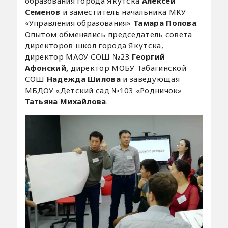
образования города Якутска
Алексей
Семенов
и заместитель начальника МКУ
«Управления образования»
Тамара Попова
.
Опытом обменялись председатель совета
директоров школ города Якутска,
директор МАОУ СОШ №23
Георгий
Афонский,
директор МОБУ Табагинской
СОШ
Надежда Шилова
и заведующая
МБДОУ «Детский сад №103 «Родничок»
Татьяна Михайлова
.