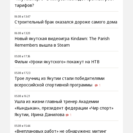
тарифов?
06.08 в 13:47
Строительный брак оказался дороже самого дома
06.08 в 13:20
Новый якутская видеоигра Kindawn: The Parish
Remembers вышла в Steam
05.08 в 17:36
Фильм «Уроки якутского» покажут на НТВ
05.08 в 17:23
Трое лучниц из Якутии стали победителями
всероссийской спортивной программы
1
05.08 в 16:21
Ушла из жизни главный тренер Академии
«Кындыкан», президент федерации «Чир спорт»
Якутии, Ирина Данилова
1
05.08 в 15:44
«Внеплановых работ» не обнаружено: митинг