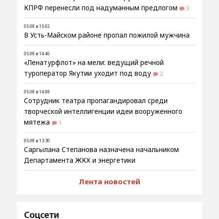
КПРФ перенесли под надуманным предлогом
3
05.08 в 15:02
В Усть-Майском районе пропал пожилой мужчина
05.08 в 14:46
«Ленатурфлот» на мели: ведущий речной
туроператор Якутии уходит под воду
2
05.08 в 14:08
Сотрудник театра пропагандировал среди
творческой интеллигенции идеи вооруженного
мятежа
1
05.08 в 13:30
Саргылана Степанова назначена начальником
Департамента ЖКХ и энергетики
Лента новостей
Соцсети