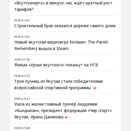
«Якутскэнерго» в минусе: нас ждёт кратный рост
тарифов?
06.08 в 13:47
Строительный брак оказался дороже самого дома
06.08 в 13:20
Новый якутская видеоигра Kindawn: The Parish
Remembers вышла в Steam
05.08 в 17:36
Фильм «Уроки якутского» покажут на НТВ
05.08 в 17:23
Трое лучниц из Якутии стали победителями
всероссийской спортивной программы
1
05.08 в 16:21
Ушла из жизни главный тренер Академии
«Кындыкан», президент федерации «Чир спорт»
Якутии, Ирина Данилова
1
05.08 в 15:44