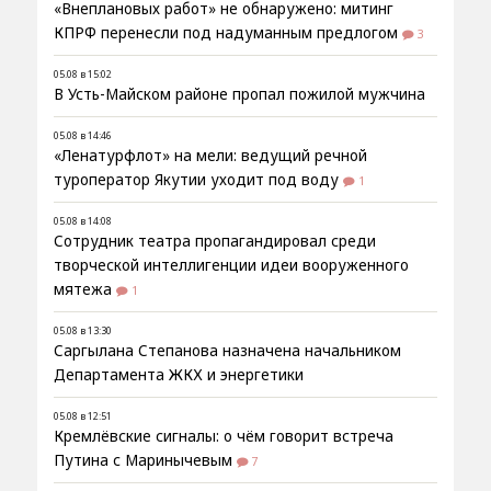
«Внеплановых работ» не обнаружено: митинг
КПРФ перенесли под надуманным предлогом
3
05.08 в 15:02
В Усть-Майском районе пропал пожилой мужчина
05.08 в 14:46
«Ленатурфлот» на мели: ведущий речной
туроператор Якутии уходит под воду
1
05.08 в 14:08
Сотрудник театра пропагандировал среди
творческой интеллигенции идеи вооруженного
мятежа
1
05.08 в 13:30
Саргылана Степанова назначена начальником
Департамента ЖКХ и энергетики
05.08 в 12:51
Кремлёвские сигналы: о чём говорит встреча
Путина с Маринычевым
7