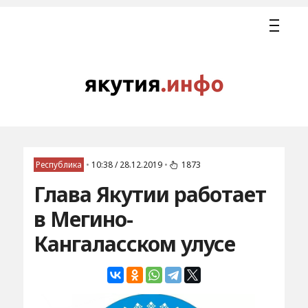
Республика
•
10:38 / 28.12.2019
•
1873
Глава Якутии работает
в Мегино-
Кангаласском улусе