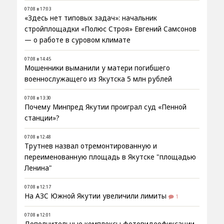
07.08 в 17:03
«Здесь нет типовых задач»: начальник
стройплощадки «Полюс Строя» Евгений Самсонов
— о работе в суровом климате
07.08 в 14:45
Мошенники выманили у матери погибшего
военнослужащего из Якутска 5 млн рублей
07.08 в 13:30
Почему Минпред Якутии проиграл суд «Пенной
станции»?
07.08 в 12:48
Трутнев назвал отремонтированную и
переименованную площадь в Якутске "площадью
Ленина"
07.08 в 12:17
На АЗС Южной Якутии увеличили лимиты
1
07.08 в 12:01