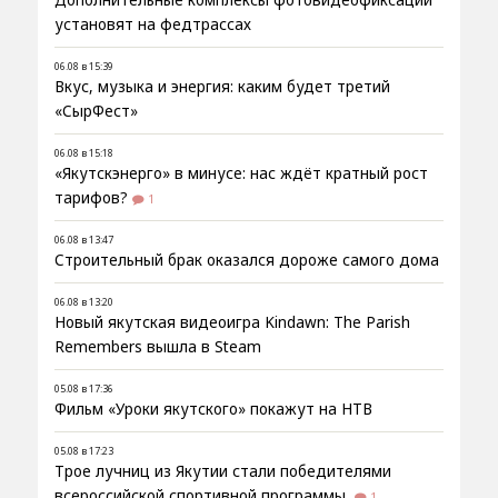
Дополнительные комплексы фотовидеофиксации
установят на федтрассах
06.08 в 15:39
Вкус, музыка и энергия: каким будет третий
«СырФест»
06.08 в 15:18
«Якутскэнерго» в минусе: нас ждёт кратный рост
тарифов?
1
06.08 в 13:47
Строительный брак оказался дороже самого дома
06.08 в 13:20
Новый якутская видеоигра Kindawn: The Parish
Remembers вышла в Steam
05.08 в 17:36
Фильм «Уроки якутского» покажут на НТВ
05.08 в 17:23
Трое лучниц из Якутии стали победителями
всероссийской спортивной программы
1