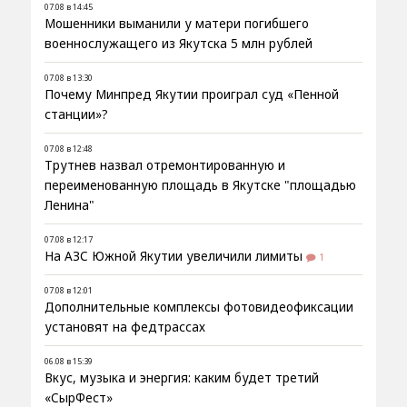
07.08 в 14:45
Мошенники выманили у матери погибшего
военнослужащего из Якутска 5 млн рублей
07.08 в 13:30
Почему Минпред Якутии проиграл суд «Пенной
станции»?
07.08 в 12:48
Трутнев назвал отремонтированную и
переименованную площадь в Якутске "площадью
Ленина"
07.08 в 12:17
На АЗС Южной Якутии увеличили лимиты
1
07.08 в 12:01
Дополнительные комплексы фотовидеофиксации
установят на федтрассах
06.08 в 15:39
Вкус, музыка и энергия: каким будет третий
«СырФест»