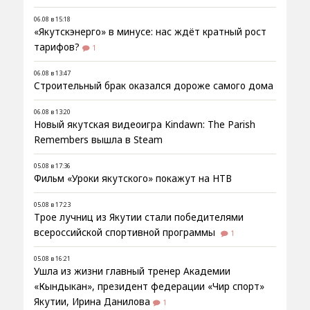
06.08 в 15:18
«Якутскэнерго» в минусе: нас ждёт кратный рост
тарифов?
1
06.08 в 13:47
Строительный брак оказался дороже самого дома
06.08 в 13:20
Новый якутская видеоигра Kindawn: The Parish
Remembers вышла в Steam
05.08 в 17:36
Фильм «Уроки якутского» покажут на НТВ
05.08 в 17:23
Трое лучниц из Якутии стали победителями
всероссийской спортивной программы
1
05.08 в 16:21
Ушла из жизни главный тренер Академии
«Кындыкан», президент федерации «Чир спорт»
Якутии, Ирина Данилова
1