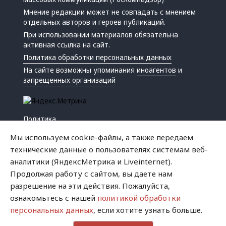
Мнение редакции может не совпадать с мнением
отдельных авторов и героев публикаций.
При использовании материалов обязательна
активная ссылка на сайт.
Политика обработки персональных данных
На сайте возможны упоминания
иноагентов
и
запрещенных организаций
Политика
Экономика
Мы используем cookie-файлы, а также передаем
Жизнь
технические данные о пользователях системам веб-
Происшествия
аналитики (ЯндексМетрика и Liveinternet).
Культура
Продолжая работу с сайтом, вы даете нам
Республика
разрешение на эти действия. Пожалуйста,
Криминал
ознакомьтесь с нашей
политикой обработки
Успех
персональных данных
, если хотите узнать больше.
Хватит это терпеть