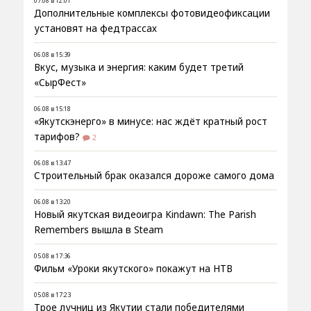
07.08 в 12:01
Дополнительные комплексы фотовидеофиксации
установят на федтрассах
06.08 в 15:39
Вкус, музыка и энергия: каким будет третий
«СырФест»
06.08 в 15:18
«Якутскэнерго» в минусе: нас ждёт кратный рост
тарифов?
2
06.08 в 13:47
Строительный брак оказался дороже самого дома
06.08 в 13:20
Новый якутская видеоигра Kindawn: The Parish
Remembers вышла в Steam
05.08 в 17:36
Фильм «Уроки якутского» покажут на НТВ
05.08 в 17:23
Трое лучниц из Якутии стали победителями