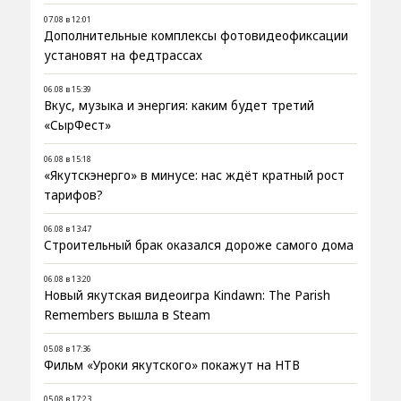
07.08 в 12:01
Дополнительные комплексы фотовидеофиксации
установят на федтрассах
06.08 в 15:39
Вкус, музыка и энергия: каким будет третий
«СырФест»
06.08 в 15:18
«Якутскэнерго» в минусе: нас ждёт кратный рост
тарифов?
06.08 в 13:47
Строительный брак оказался дороже самого дома
06.08 в 13:20
Новый якутская видеоигра Kindawn: The Parish
Remembers вышла в Steam
05.08 в 17:36
Фильм «Уроки якутского» покажут на НТВ
05.08 в 17:23