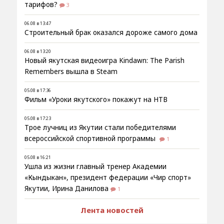
тарифов?
3
06.08 в 13:47
Строительный брак оказался дороже самого дома
06.08 в 13:20
Новый якутская видеоигра Kindawn: The Parish
Remembers вышла в Steam
05.08 в 17:36
Фильм «Уроки якутского» покажут на НТВ
05.08 в 17:23
Трое лучниц из Якутии стали победителями
всероссийской спортивной программы
1
05.08 в 16:21
Ушла из жизни главный тренер Академии
«Кындыкан», президент федерации «Чир спорт»
Якутии, Ирина Данилова
1
Лента новостей