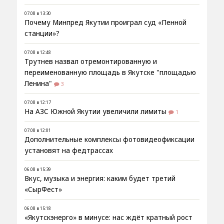
07.08 в 13:30
Почему Минпред Якутии проиграл суд «Пенной
станции»?
07.08 в 12:48
Трутнев назвал отремонтированную и
переименованную площадь в Якутске "площадью
Ленина"
3
07.08 в 12:17
На АЗС Южной Якутии увеличили лимиты
1
07.08 в 12:01
Дополнительные комплексы фотовидеофиксации
установят на федтрассах
06.08 в 15:39
Вкус, музыка и энергия: каким будет третий
«СырФест»
06.08 в 15:18
«Якутскэнерго» в минусе: нас ждёт кратный рост