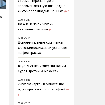
отремонтированную и
переименованную площадь в
Якутске "площадью Ленина"
3
fo
07.08 в 12:17
На АЗС Южной Якутии
увеличили лимиты
1
07.08 в 12:01
Дополнительные комплексы
фотовидеофиксации установят
на федтрассах
06.08 в 15:39
Вкус, музыка и энергия: каким
будет третий «СырФест»
06.08 в 15:18
«Якутскэнерго» в минусе: нас
ждёт кратный рост тарифов?
3
06.08 в 13:47