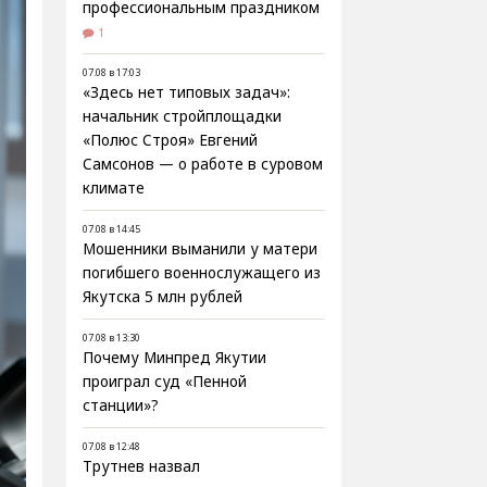
профессиональным праздником
1
07.08 в 17:03
«Здесь нет типовых задач»:
начальник стройплощадки
«Полюс Строя» Евгений
Самсонов — о работе в суровом
климате
07.08 в 14:45
Мошенники выманили у матери
погибшего военнослужащего из
Якутска 5 млн рублей
07.08 в 13:30
Почему Минпред Якутии
проиграл суд «Пенной
станции»?
07.08 в 12:48
Трутнев назвал