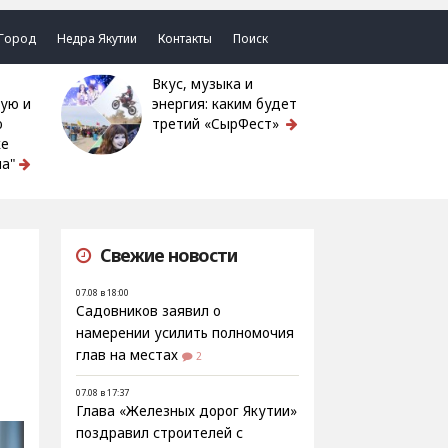
Город
Недра Якутии
Контакты
Поиск
Вкус, музыка и
ую и
энергия: каким будет
ю
третий «СырФест»
ке
а"
Свежие новости
07.08 в 18:00
Садовников заявил о
намерении усилить полномочия
глав на местах
2
07.08 в 17:37
Глава «Железных дорог Якутии»
поздравил строителей с