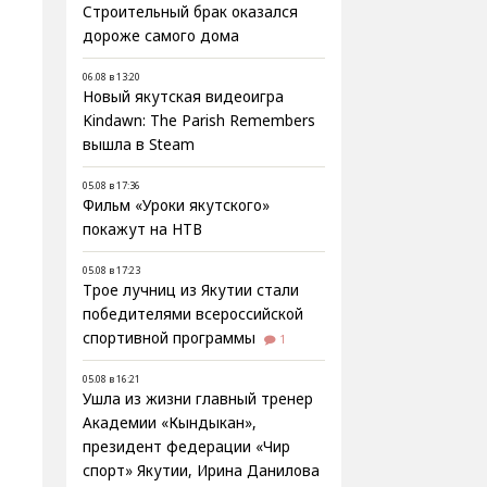
Строительный брак оказался
дороже самого дома
06.08 в 13:20
Новый якутская видеоигра
Kindawn: The Parish Remembers
вышла в Steam
05.08 в 17:36
Фильм «Уроки якутского»
покажут на НТВ
05.08 в 17:23
Трое лучниц из Якутии стали
победителями всероссийской
спортивной программы
1
05.08 в 16:21
Ушла из жизни главный тренер
Академии «Кындыкан»,
президент федерации «Чир
спорт» Якутии, Ирина Данилова