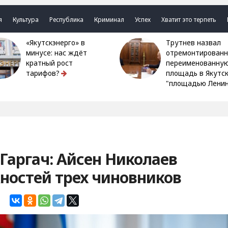
я
Культура
Республика
Криминал
Успех
Хватит это терпеть
«Якутскэнерго» в
Трутнев назвал
минусе: нас ждёт
отремонтированн
кратный рост
переименованну
тарифов?
площадь в Якутс
"площадью Ленин
 Гаргач: Айсен Николаев
ностей трех чиновников