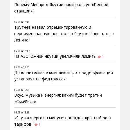
Почему Минпред Якутии проиграл суд «Пенной
станции»?
07.08 в 12:48
Трутнев назвал отремонтированную и
переименованную площадь в Якутске "площадью
Ленина"
07.08 в 12:17
На АЗС Южной Якутии увеличили лимиты
1
07.08 в 12:01
Дополнительные комплексы фотовидеофиксации
установят на федтрассах
06.08 в 15:39
Вкус, музыка и энергия: каким будет третий
«СырФест»
06.08 в 15:18
«Якутскэнерго» в минусе: нас ждёт кратный рост
тарифов?
1