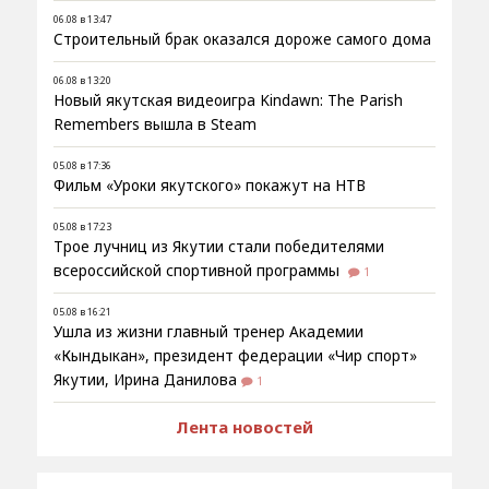
06.08 в 13:47
Строительный брак оказался дороже самого дома
06.08 в 13:20
Новый якутская видеоигра Kindawn: The Parish
Remembers вышла в Steam
05.08 в 17:36
Фильм «Уроки якутского» покажут на НТВ
05.08 в 17:23
Трое лучниц из Якутии стали победителями
всероссийской спортивной программы
1
05.08 в 16:21
Ушла из жизни главный тренер Академии
«Кындыкан», президент федерации «Чир спорт»
Якутии, Ирина Данилова
1
Лента новостей