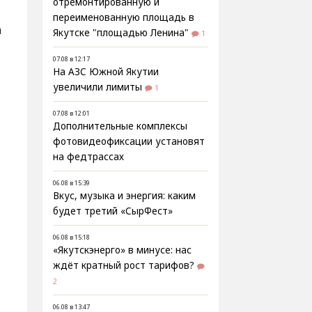
отремонтированную и
переименованную площадь в
и
Якутске "площадью Ленина"
1
07.08 в 12:17
На АЗС Южной Якутии
увеличили лимиты
1
07.08 в 12:01
Дополнительные комплексы
фотовидеофиксации установят
на федтрассах
06.08 в 15:39
Вкус, музыка и энергия: каким
будет третий «СырФест»
06.08 в 15:18
«Якутскэнерго» в минусе: нас
ждёт кратный рост тарифов?
2
06.08 в 13:47