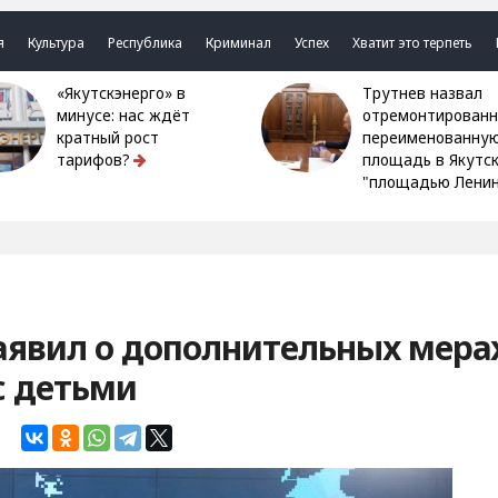
я
Культура
Республика
Криминал
Успех
Хватит это терпеть
«Якутскэнерго» в
Трутнев назвал
минусе: нас ждёт
отремонтированн
кратный рост
переименованну
тарифов?
площадь в Якутс
"площадью Ленин
аявил о дополнительных мера
с детьми