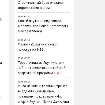
Строительный брак оказался
дороже самого дома
06.08 в 13:20
й
Новый якутская видеоигра
Kindawn: The Parish Remembers
вышла в Steam
т
05.08 в 17:36
Фильм «Уроки якутского»
покажут на НТВ
05.08 в 17:23
а
Трое лучниц из Якутии стали
победителями всероссийской
спортивной программы
1
05.08 в 16:21
Ушла из жизни главный тренер
Академии «Кындыкан»,
президент федерации «Чир
,
спорт» Якутии, Ирина Данилова