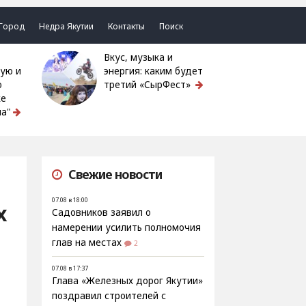
Город
Недра Якутии
Контакты
Поиск
Вкус, музыка и
ую и
энергия: каким будет
ю
третий «СырФест»
ке
а"
Свежие новости
07.08 в 18:00
х
Садовников заявил о
намерении усилить полномочия
глав на местах
2
07.08 в 17:37
Глава «Железных дорог Якутии»
поздравил строителей с