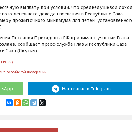
сячную выплату при условии, что среднедушевой дохо
вого денежного дохода населения в Республике Саха
змеру прожиточного минимума для детей, установленног
).
ения Послания Президента РФ принимает участие Глава
колаев
, сообщает пресс-служба Главы Республики Саха
и Саха (Якутия).
П РС (Я)
нт Российской Федерации
atsApp
Наш канал в Telegram