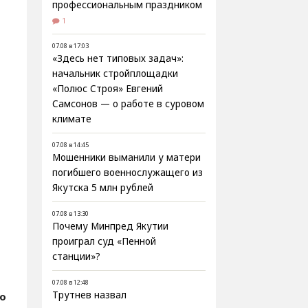
профессиональным праздником
1
07.08 в 17:03
«Здесь нет типовых задач»:
начальник стройплощадки
«Полюс Строя» Евгений
Самсонов — о работе в суровом
климате
07.08 в 14:45
Мошенники выманили у матери
погибшего военнослужащего из
Якутска 5 млн рублей
07.08 в 13:30
Почему Минпред Якутии
проиграл суд «Пенной
станции»?
07.08 в 12:48
Трутнев назвал
fo