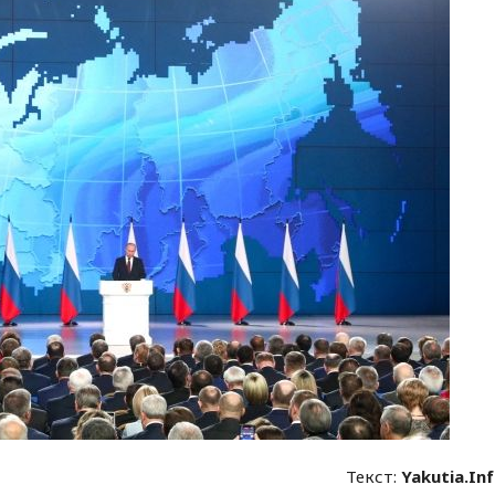
Текст:
Yakutia.In