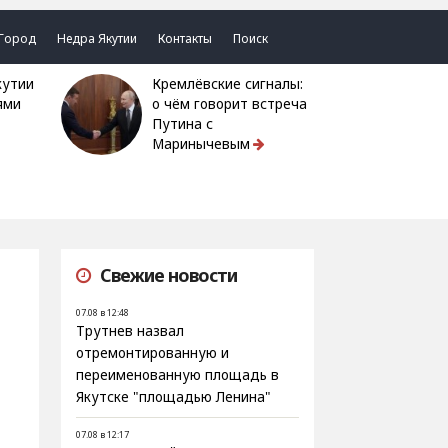
Город
Недра Якутии
Контакты
Поиск
Кремлёвские сигналы:
ями
о чём говорит встреча
Путина с
Маринычевым
Свежие новости
07.08 в 12:48
Трутнев назвал
отремонтированную и
переименованную площадь в
Якутске "площадью Ленина"
07.08 в 12:17