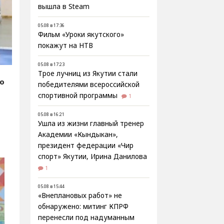
вышла в Steam
05.08 в 17:36
Фильм «Уроки якутского»
покажут на НТВ
05.08 в 17:23
Трое лучниц из Якутии стали
fo
победителями всероссийской
спортивной программы
1
05.08 в 16:21
Ушла из жизни главный тренер
Академии «Кындыкан»,
президент федерации «Чир
спорт» Якутии, Ирина Данилова
1
05.08 в 15:44
«Внеплановых работ» не
обнаружено: митинг КПРФ
перенесли под надуманным