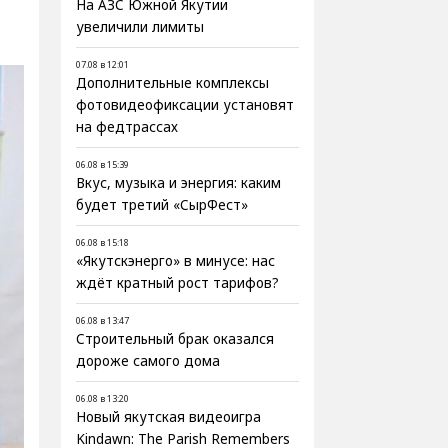
На АЗС Южной Якутии
увеличили лимиты
07.08 в 12:01
Дополнительные комплексы
фотовидеофиксации установят
на федтрассах
06.08 в 15:39
Вкус, музыка и энергия: каким
будет третий «СырФест»
06.08 в 15:18
«Якутскэнерго» в минусе: нас
ждёт кратный рост тарифов?
06.08 в 13:47
Строительный брак оказался
дороже самого дома
06.08 в 13:20
Новый якутская видеоигра
Kindawn: The Parish Remembers