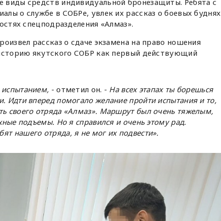
 виды средств индивидуальной бронезащиты. Ребята с
лы о службе в СОБРе, увлек их рассказ о боевых буднях
ностях спецподразделения «Алмаз».
роизвел рассказ о сдаче экзамена на право ношения
 историю якутского СОБР как первый действующий
 испытанием,
- отметил он. -
На всех этапах ты борешься
и. Идти вперед помогало желание пройти испытания и то,
ть своего отряда «Алмаз». Маршрут был очень тяжелым,
яжные подъемы. Но я справился и очень этому рад.
ят нашего отряда, я не мог их подвести».