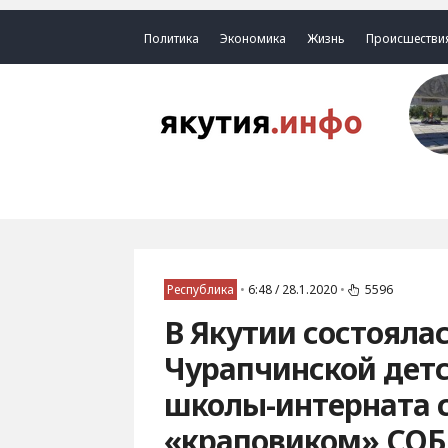
Политика
Экономика
Жизнь
Происшестви
Республика
•
6:48 / 28.1.2020
•
5596
В Якутии состояла
Чурапчинской дет
школы-интерната с
«краповиком» СО