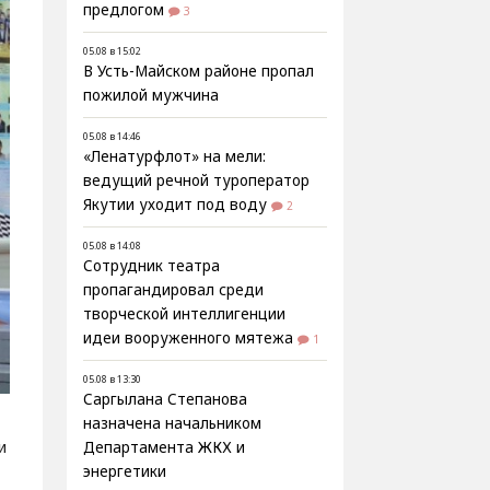
предлогом
3
05.08 в 15:02
В Усть-Майском районе пропал
пожилой мужчина
05.08 в 14:46
«Ленатурфлот» на мели:
ведущий речной туроператор
Якутии уходит под воду
2
05.08 в 14:08
Сотрудник театра
пропагандировал среди
творческой интеллигенции
идеи вооруженного мятежа
1
05.08 в 13:30
Саргылана Степанова
назначена начальником
и
Департамента ЖКХ и
энергетики