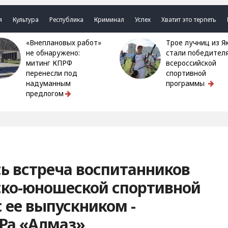
я
Культура
Республика
Криминал
Успех
Хватит это терпеть
«Внеплановых работ»
Трое лучниц из Якутии
не обнаружено:
стали победител
митинг КПРФ
всероссийской
перенесли под
спортивной
надуманным
программы
предлогом
сь встреча воспитанников
ско-юношеской спортивной
 ее выпускником -
БРа «Алмаз»