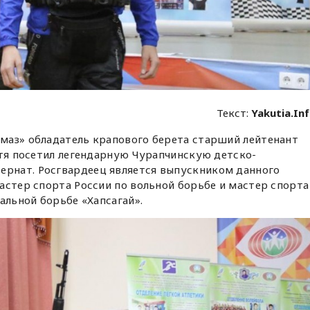
Текст:
Yakutia.In
маз» обладатель крапового берета старший лейтенант
стя посетил легендарную Чурапчинскую детско-
рнат. Росгвардеец является выпускником данного
астер спорта России по вольной борьбе и мастер спорта
альной борьбе «Хапсагай».