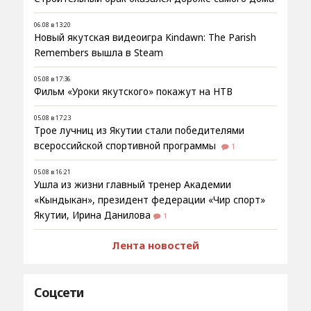
06.08 в 13:20
Новый якутская видеоигра Kindawn: The Parish
Remembers вышла в Steam
05.08 в 17:36
Фильм «Уроки якутского» покажут на НТВ
05.08 в 17:23
Трое лучниц из Якутии стали победителями
всероссийской спортивной программы
1
05.08 в 16:21
Ушла из жизни главный тренер Академии
«Кындыкан», президент федерации «Чир спорт»
Якутии, Ирина Данилова
1
Лента новостей
Соцсети