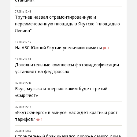
07.08 в 12:48
Трутнев назвал отремонтированную и
переименованную площадь в Якутске "площадью
Ленина"
07.08 в 12:17
На АЗС Южной Якутии увеличили лимиты
1
07.08 в 12:01
Дополнительные комплексы фотовидеофиксации
установят на федтрассах
06.08 в 15:39
Вкус, музыка и энергия: каким будет третий
«СырФест»
06.08 в 15:18
«Якутскэнерго» в минусе: нас ждёт кратный рост
тарифов?
1
06.08 в 13:47
Строительный брак оказался дороже самого дома