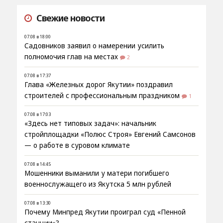
Свежие новости
07.08 в 18:00
Садовников заявил о намерении усилить
полномочия глав на местах
2
07.08 в 17:37
Глава «Железных дорог Якутии» поздравил
строителей с профессиональным праздником
1
07.08 в 17:03
«Здесь нет типовых задач»: начальник
стройплощадки «Полюс Строя» Евгений Самсонов
— о работе в суровом климате
07.08 в 14:45
Мошенники выманили у матери погибшего
военнослужащего из Якутска 5 млн рублей
07.08 в 13:30
Почему Минпред Якутии проиграл суд «Пенной
станции»?