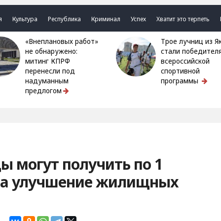
я
Культура
Республика
Криминал
Успех
Хватит это терпеть
«Внеплановых работ»
Трое лучниц из Якутии
не обнаружено:
стали победител
митинг КПРФ
всероссийской
перенесли под
спортивной
надуманным
программы
предлогом
 могут получить по 1
на улучшение жилищных