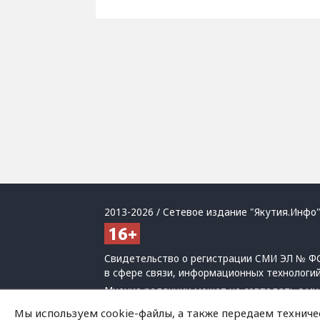
2013-2026 / Сетевое издание "Якутия.Инфо"
Свидетельство о регистрации СМИ ЭЛ № ФС
в сфере связи, информационных технологи
Мнение редакции может не совпадать с мн
При использовании материалов обязательна
Мы используем cookie-файлы, а также передаем техниче