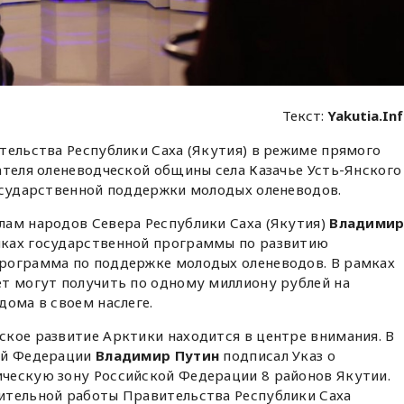
Текст:
Yakutia.In
тельства Республики Саха (Якутия) в режиме прямого
ателя оленеводческой общины села Казачье Усть-Янского
государственной поддержки молодых оленеводов.
лам народов Севера Республики Саха (Якутия)
Владими
мках государственной программы по развитию
рограмма по поддержке молодых оленеводов. В рамках
ет могут получить по одному миллиону рублей на
дома в своем наслеге.
кое развитие Арктики находится в центре внимания. В
ой Федерации
Владимир Путин
подписал Указ о
ческую зону Российской Федерации 8 районов Якутии.
ительной работы Правительства Республики Саха