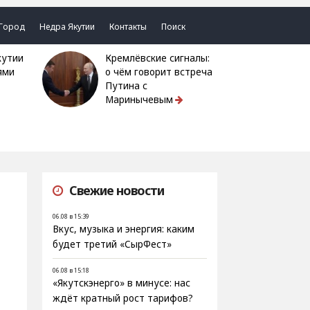
Город
Недра Якутии
Контакты
Поиск
Кремлёвские сигналы:
ями
о чём говорит встреча
Путина с
Маринычевым
Свежие новости
06.08 в 15:39
Вкус, музыка и энергия: каким
будет третий «СырФест»
06.08 в 15:18
«Якутскэнерго» в минусе: нас
ждёт кратный рост тарифов?