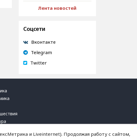
Лента новостей
Соцсети
Вконтакте
Telegram
Twitter
ика
мика
ь
шествия
ура
блика
ксМетрика и Liveinternet). Продолжая работу с сайтом,
инал