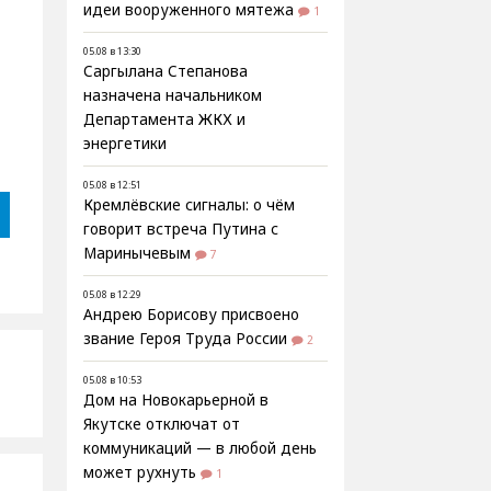
идеи вооруженного мятежа
1
05.08 в 13:30
Саргылана Степанова
назначена начальником
Департамента ЖКХ и
энергетики
05.08 в 12:51
Кремлёвские сигналы: о чём
говорит встреча Путина с
Маринычевым
7
05.08 в 12:29
Андрею Борисову присвоено
звание Героя Труда России
2
05.08 в 10:53
Дом на Новокарьерной в
Якутске отключат от
коммуникаций — в любой день
может рухнуть
1