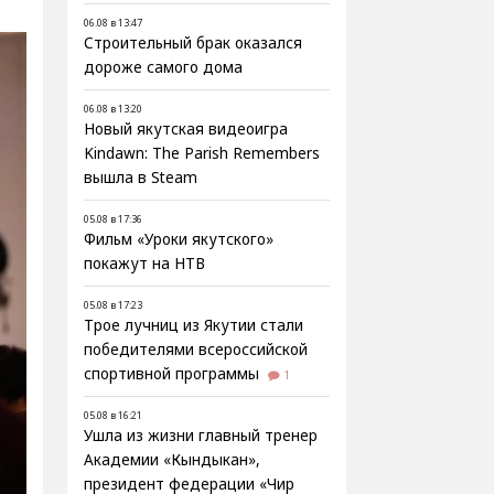
06.08 в 13:47
Строительный брак оказался
дороже самого дома
06.08 в 13:20
Новый якутская видеоигра
Kindawn: The Parish Remembers
вышла в Steam
05.08 в 17:36
Фильм «Уроки якутского»
покажут на НТВ
05.08 в 17:23
Трое лучниц из Якутии стали
победителями всероссийской
спортивной программы
1
05.08 в 16:21
Ушла из жизни главный тренер
Академии «Кындыкан»,
президент федерации «Чир