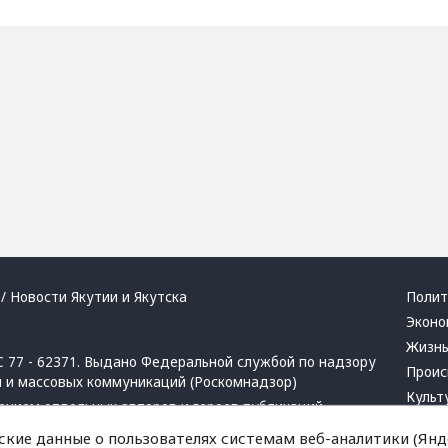
/ Новости Якутии и Якутска
Полит
Эконо
Жизн
 77 - 62371. Выдано Федеральной службой по надзору
Проис
й и массовых коммуникаций (Роскомнадзор)
Культ
ением отдельных авторов и героев публикаций.
Респу
 активная ссылка на сайт.
ские данные о пользователях системам веб-аналитики (Янде
Крим