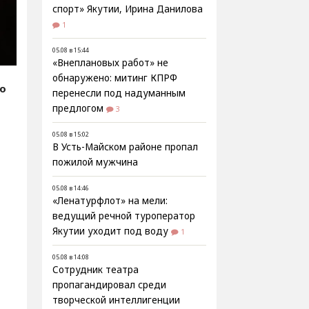
спорт» Якутии, Ирина Данилова
1
05.08 в 15:44
«Внеплановых работ» не
обнаружено: митинг КПРФ
fo
перенесли под надуманным
предлогом
3
05.08 в 15:02
В Усть-Майском районе пропал
пожилой мужчина
р
05.08 в 14:46
«Ленатурфлот» на мели:
ведущий речной туроператор
Якутии уходит под воду
1
05.08 в 14:08
Сотрудник театра
пропагандировал среди
творческой интеллигенции