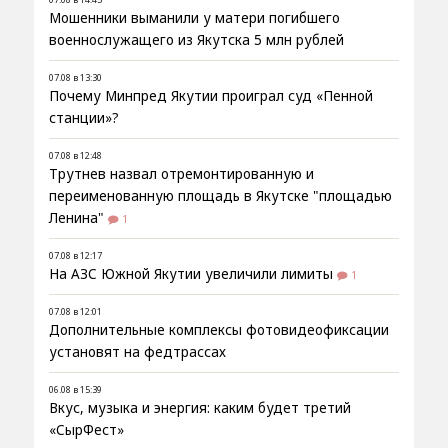
Мошенники выманили у матери погибшего
военнослужащего из Якутска 5 млн рублей
07.08 в 13:30
Почему Минпред Якутии проиграл суд «Пенной
станции»?
07.08 в 12:48
Трутнев назвал отремонтированную и
переименованную площадь в Якутске "площадью
Ленина"
1
07.08 в 12:17
На АЗС Южной Якутии увеличили лимиты
1
07.08 в 12:01
Дополнительные комплексы фотовидеофиксации
установят на федтрассах
06.08 в 15:39
Вкус, музыка и энергия: каким будет третий
«СырФест»