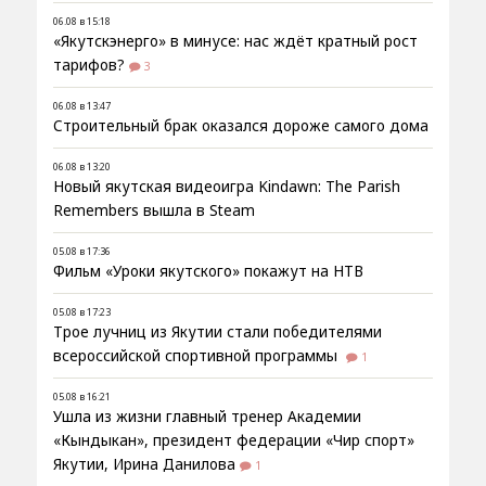
06.08 в 15:18
«Якутскэнерго» в минусе: нас ждёт кратный рост
тарифов?
3
06.08 в 13:47
Строительный брак оказался дороже самого дома
06.08 в 13:20
Новый якутская видеоигра Kindawn: The Parish
Remembers вышла в Steam
05.08 в 17:36
Фильм «Уроки якутского» покажут на НТВ
05.08 в 17:23
Трое лучниц из Якутии стали победителями
всероссийской спортивной программы
1
05.08 в 16:21
Ушла из жизни главный тренер Академии
«Кындыкан», президент федерации «Чир спорт»
Якутии, Ирина Данилова
1