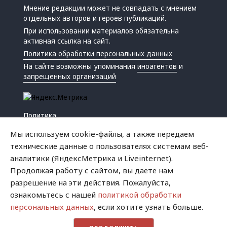
Мнение редакции может не совпадать с мнением
отдельных авторов и героев публикаций.
При использовании материалов обязательна
активная ссылка на сайт.
Политика обработки персональных данных
На сайте возможны упоминания
иноагентов
и
запрещенных организаций
Политика
Экономика
Мы используем cookie-файлы, а также передаем
Жизнь
технические данные о пользователях системам веб-
Происшествия
аналитики (ЯндексМетрика и Liveinternet).
Культура
Продолжая работу с сайтом, вы даете нам
Республика
разрешение на эти действия. Пожалуйста,
Криминал
ознакомьтесь с нашей
политикой обработки
Успех
персональных данных
, если хотите узнать больше.
Хватит это терпеть