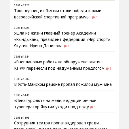
05.08 в 17:23
Трое лучниц из Якутии стали победителями
всероссийской спортивной программы
1
05.08 в 16:21
Ушла из жизни главный тренер Академии
«Кындыкан», президент федерации «Чир спорт»
Якутии, Ирина Данилова
1
05.08 в 15:44
«Внеплановых работ» не обнаружено: митинг
КПРФ перенесли под надуманным предлогом
3
05.08 в 15:02
В Усть-Майском районе пропал пожилой мужчина
05.08 в 14:46
«Ленатурфлот» на мели: ведущий речной
туроператор Якутии уходит под воду
1
05.08 в 14:08
Сотрудник театра пропагандировал среди