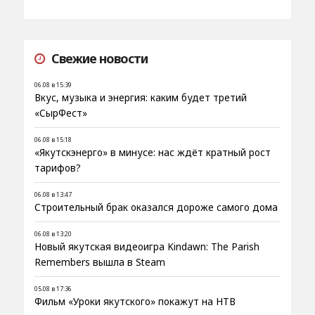
Свежие новости
06.08 в 15:39
Вкус, музыка и энергия: каким будет третий
«СырФест»
06.08 в 15:18
«Якутскэнерго» в минусе: нас ждёт кратный рост
тарифов?
06.08 в 13:47
Строительный брак оказался дороже самого дома
06.08 в 13:20
Новый якутская видеоигра Kindawn: The Parish
Remembers вышла в Steam
05.08 в 17:36
Фильм «Уроки якутского» покажут на НТВ