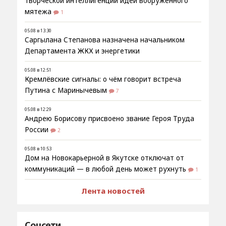
творческой интеллигенции идеи вооруженного
мятежа
1
05.08 в 13:30
Саргылана Степанова назначена начальником
Департамента ЖКХ и энергетики
05.08 в 12:51
Кремлёвские сигналы: о чём говорит встреча
Путина с Маринычевым
7
05.08 в 12:29
Андрею Борисову присвоено звание Героя Труда
России
2
05.08 в 10:53
Дом на Новокарьерной в Якутске отключат от
коммуникаций — в любой день может рухнуть
1
Лента новостей
Соцсети