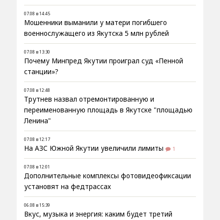
07.08 в 14:45
Мошенники выманили у матери погибшего
военнослужащего из Якутска 5 млн рублей
07.08 в 13:30
Почему Минпред Якутии проиграл суд «Пенной
станции»?
07.08 в 12:48
Трутнев назвал отремонтированную и
переименованную площадь в Якутске "площадью
Ленина"
07.08 в 12:17
На АЗС Южной Якутии увеличили лимиты
1
07.08 в 12:01
Дополнительные комплексы фотовидеофиксации
установят на федтрассах
06.08 в 15:39
Вкус, музыка и энергия: каким будет третий