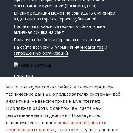
массовых коммуникаций (Роскомнадзор)
Мнение редакции может не совпадать с мнением
отдельных авторов и героев публикаций.
При использовании материалов обязательна
активная ссылка на сайт.
Политика обработки персональных данных
На сайте возможны упоминания
иноагентов
и
запрещенных организаций
Политика
Экономика
Мы используем cookie-файлы, а также передаем
Жизнь
технические данные о пользователях системам веб-
Происшествия
аналитики (ЯндексМетрика и Liveinternet).
Культура
Продолжая работу с сайтом, вы даете нам
Республика
разрешение на эти действия. Пожалуйста,
Криминал
ознакомьтесь с нашей
политикой обработки
Успех
персональных данных
, если хотите узнать больше.