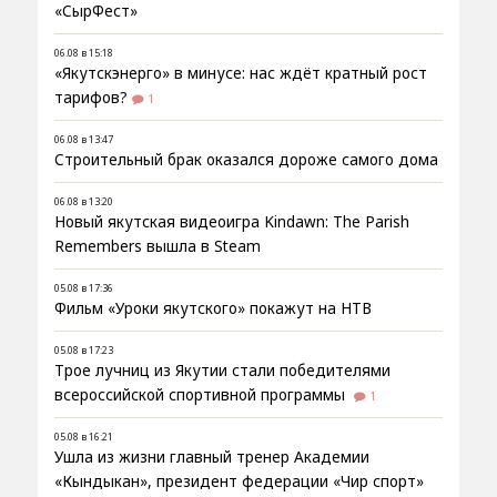
«СырФест»
06.08 в 15:18
«Якутскэнерго» в минусе: нас ждёт кратный рост
тарифов?
1
06.08 в 13:47
Строительный брак оказался дороже самого дома
06.08 в 13:20
Новый якутская видеоигра Kindawn: The Parish
Remembers вышла в Steam
05.08 в 17:36
Фильм «Уроки якутского» покажут на НТВ
05.08 в 17:23
Трое лучниц из Якутии стали победителями
всероссийской спортивной программы
1
05.08 в 16:21
Ушла из жизни главный тренер Академии
«Кындыкан», президент федерации «Чир спорт»