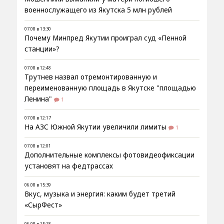
военнослужащего из Якутска 5 млн рублей
07.08 в 13:30
Почему Минпред Якутии проиграл суд «Пенной
станции»?
07.08 в 12:48
Трутнев назвал отремонтированную и
переименованную площадь в Якутске "площадью
Ленина"
1
07.08 в 12:17
На АЗС Южной Якутии увеличили лимиты
1
07.08 в 12:01
Дополнительные комплексы фотовидеофиксации
установят на федтрассах
06.08 в 15:39
Вкус, музыка и энергия: каким будет третий
«СырФест»
06.08 в 15:18