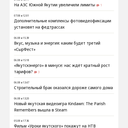
На АЗС Южной Якутии увеличили лимиты
1
07.08 в 12:01
Дополнительные комплексы фотовидеофиксации
установят на федтрассах
06.08 в 15:39
Вкус, музыка и энергия: каким будет третий
«СырФест»
06.08 в 15:18
«Якутскэнерго» в минусе: нас ждёт кратный рост
тарифов?
3
06.08 в 13:47
Строительный брак оказался дороже самого дома
06.08 в 13:20
Новый якутская видеоигра Kindawn: The Parish
Remembers вышла в Steam
05.08 в 17:36
Фильм «Уроки якутского» покажут на НТВ