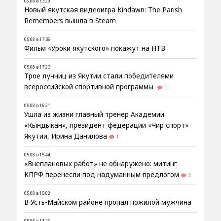
06.08 в 13:20
Новый якутская видеоигра Kindawn: The Parish
Remembers вышла в Steam
05.08 в 17:36
Фильм «Уроки якутского» покажут на НТВ
05.08 в 17:23
Трое лучниц из Якутии стали победителями
всероссийской спортивной программы
1
05.08 в 16:21
Ушла из жизни главный тренер Академии
«Кындыкан», президент федерации «Чир спорт»
Якутии, Ирина Данилова
1
05.08 в 15:44
«Внеплановых работ» не обнаружено: митинг
КПРФ перенесли под надуманным предлогом
3
05.08 в 15:02
В Усть-Майском районе пропал пожилой мужчина
05.08 в 14:46