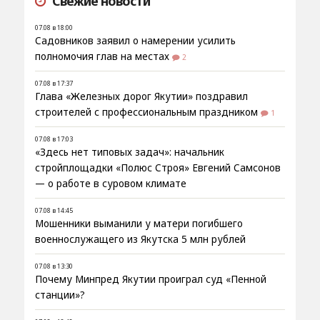
Свежие новости
07.08 в 18:00
Садовников заявил о намерении усилить
полномочия глав на местах
2
07.08 в 17:37
Глава «Железных дорог Якутии» поздравил
строителей с профессиональным праздником
1
07.08 в 17:03
«Здесь нет типовых задач»: начальник
стройплощадки «Полюс Строя» Евгений Самсонов
— о работе в суровом климате
07.08 в 14:45
Мошенники выманили у матери погибшего
военнослужащего из Якутска 5 млн рублей
07.08 в 13:30
Почему Минпред Якутии проиграл суд «Пенной
станции»?