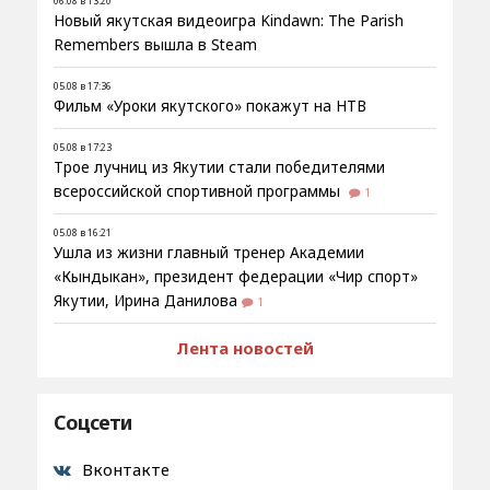
06.08 в 13:20
Новый якутская видеоигра Kindawn: The Parish
Remembers вышла в Steam
05.08 в 17:36
Фильм «Уроки якутского» покажут на НТВ
05.08 в 17:23
Трое лучниц из Якутии стали победителями
всероссийской спортивной программы
1
05.08 в 16:21
Ушла из жизни главный тренер Академии
«Кындыкан», президент федерации «Чир спорт»
Якутии, Ирина Данилова
1
Лента новостей
Соцсети
Вконтакте