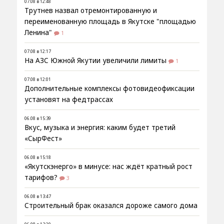
07.08 в 12:48
Трутнев назвал отремонтированную и
переименованную площадь в Якутске "площадью
Ленина"
1
07.08 в 12:17
На АЗС Южной Якутии увеличили лимиты
1
07.08 в 12:01
Дополнительные комплексы фотовидеофиксации
установят на федтрассах
06.08 в 15:39
Вкус, музыка и энергия: каким будет третий
«СырФест»
06.08 в 15:18
«Якутскэнерго» в минусе: нас ждёт кратный рост
тарифов?
3
06.08 в 13:47
Строительный брак оказался дороже самого дома