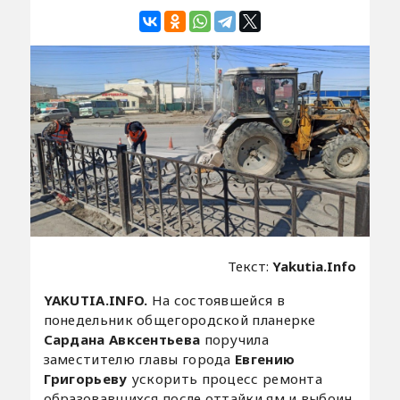
Текст:
Yakutia.Info
YAKUTIA.INFO.
На состоявшейся в
понедельник общегородской планерке
Сардана Авксентьева
поручила
заместителю главы города
Евгению
Григорьеву
ускорить процесс ремонта
образовавшихся после оттайки ям и выбоин