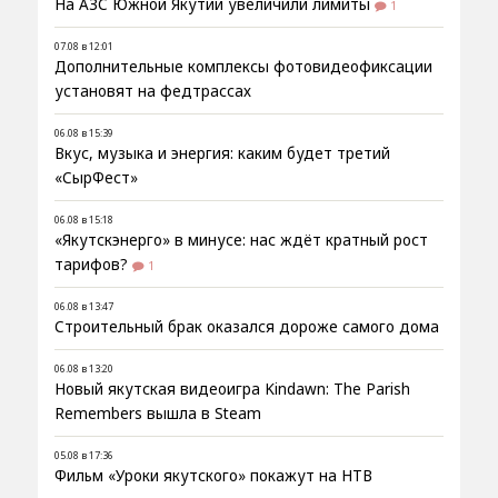
На АЗС Южной Якутии увеличили лимиты
1
07.08 в 12:01
Дополнительные комплексы фотовидеофиксации
установят на федтрассах
06.08 в 15:39
Вкус, музыка и энергия: каким будет третий
«СырФест»
06.08 в 15:18
«Якутскэнерго» в минусе: нас ждёт кратный рост
тарифов?
1
06.08 в 13:47
Строительный брак оказался дороже самого дома
06.08 в 13:20
Новый якутская видеоигра Kindawn: The Parish
Remembers вышла в Steam
05.08 в 17:36
Фильм «Уроки якутского» покажут на НТВ