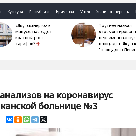
я
Культура
Республика
Криминал
Успех
Хватит это терпеть
«Якутскэнерго» в
Трутнев назвал
минусе: нас ждёт
отремонтированн
кратный рост
переименованну
тарифов?
площадь в Якутс
"площадью Ленин
анализов на коронавирус
иканской больнице №3