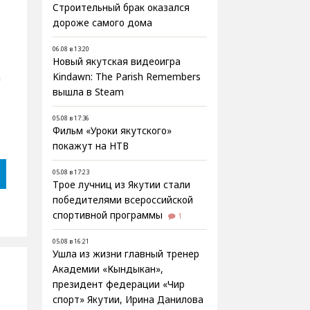
Строительный брак оказался
дороже самого дома
06.08 в 13:20
Новый якутская видеоигра
а
Kindawn: The Parish Remembers
вышла в Steam
05.08 в 17:36
Фильм «Уроки якутского»
покажут на НТВ
05.08 в 17:23
Трое лучниц из Якутии стали
победителями всероссийской
спортивной программы
1
05.08 в 16:21
Ушла из жизни главный тренер
Академии «Кындыкан»,
президент федерации «Чир
спорт» Якутии, Ирина Данилова