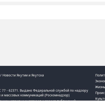
/ Новости Якутии и Якутска
Полит
Эконо
Жизн
 77 - 62371. Выдано Федеральной службой по надзору
Проис
й и массовых коммуникаций (Роскомнадзор)
Культ
ением отдельных авторов и героев публикаций.
Респу