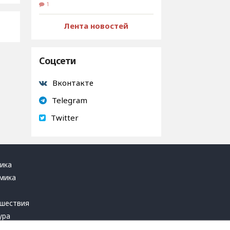
1
Лента новостей
Соцсети
Вконтакте
Telegram
Twitter
ика
мика
ь
шествия
ура
блика