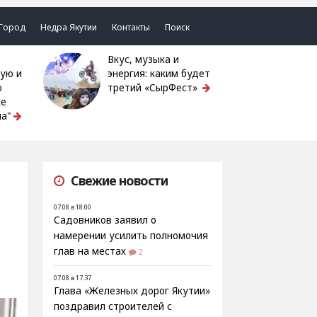
Город
Недра Якутии
Контакты
Поиск
Вкус, музыка и
ую и
энергия: каким будет
ю
третий «СырФест»
ке
а"
Свежие новости
07.08 в 18:00
Садовников заявил о
намерении усилить полномочия
глав на местах
2
07.08 в 17:37
Глава «Железных дорог Якутии»
поздравил строителей с