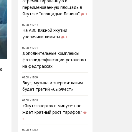
отремонтированную и
переименованную площадь в
Якутске "площадью Ленина"
3
07.08 в 12:17
На АЗС Южной Якутии
увеличили лимиты
1
07.08 в 12:01
Дополнительные комплексы
фотовидеофиксации установят
на федтрассах
fo
06.08 в 15:39
Вкус, музыка и энергия: каким
будет третий «СырФест»
06.08 в 15:18
«Якутскэнерго» в минусе: нас
ждёт кратный рост тарифов?
3
06.08 в 13:47