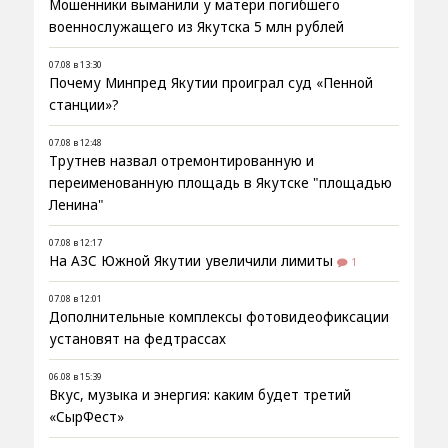
Мошенники выманили у матери погибшего
военнослужащего из Якутска 5 млн рублей
07.08 в 13:30
Почему Минпред Якутии проиграл суд «Пенной
станции»?
07.08 в 12:48
Трутнев назвал отремонтированную и
переименованную площадь в Якутске "площадью
Ленина"
07.08 в 12:17
На АЗС Южной Якутии увеличили лимиты
1
07.08 в 12:01
Дополнительные комплексы фотовидеофиксации
установят на федтрассах
06.08 в 15:39
Вкус, музыка и энергия: каким будет третий
«СырФест»