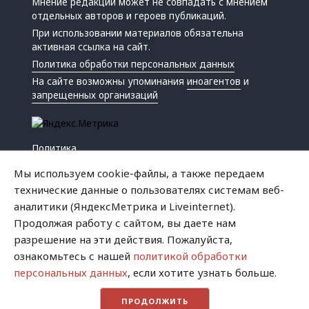
Мнение редакции может не совпадать с мнением
отдельных авторов и героев публикаций.
При использовании материалов обязательна
активная ссылка на сайт.
Политика обработки персональных данных
На сайте возможны упоминания
иноагентов
и
запрещенных организаций
Политика
Экономика
Мы используем cookie-файлы, а также передаем
Жизнь
технические данные о пользователях системам веб-
Происшествия
аналитики (ЯндексМетрика и Liveinternet).
Культура
Продолжая работу с сайтом, вы даете нам
Республика
разрешение на эти действия. Пожалуйста,
Криминал
ознакомьтесь с нашей
политикой обработки
Успех
персональных данных
, если хотите узнать больше.
Хватит это терпеть
ПРОДОЛЖИТЬ
Город