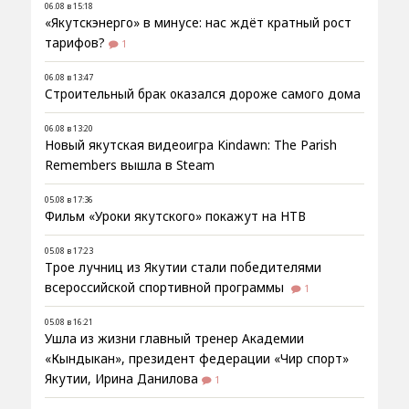
06.08 в 15:18
«Якутскэнерго» в минусе: нас ждёт кратный рост
тарифов?
1
06.08 в 13:47
Строительный брак оказался дороже самого дома
06.08 в 13:20
Новый якутская видеоигра Kindawn: The Parish
Remembers вышла в Steam
05.08 в 17:36
Фильм «Уроки якутского» покажут на НТВ
05.08 в 17:23
Трое лучниц из Якутии стали победителями
всероссийской спортивной программы
1
05.08 в 16:21
Ушла из жизни главный тренер Академии
«Кындыкан», президент федерации «Чир спорт»
Якутии, Ирина Данилова
1