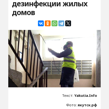
дезинфекции жилых
домов
Текст:
Yakutia.Info
Фото:
якутск.рф