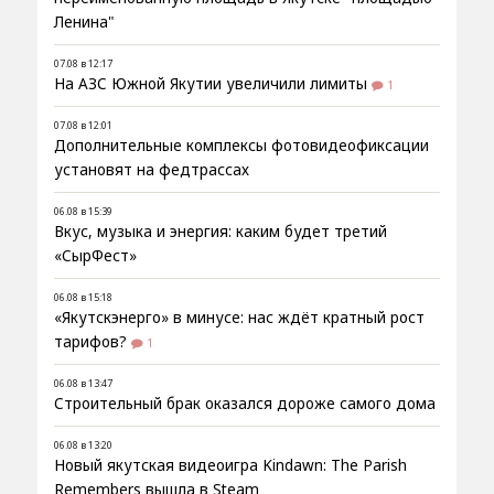
Ленина"
07.08 в 12:17
На АЗС Южной Якутии увеличили лимиты
1
07.08 в 12:01
Дополнительные комплексы фотовидеофиксации
установят на федтрассах
06.08 в 15:39
Вкус, музыка и энергия: каким будет третий
«СырФест»
06.08 в 15:18
«Якутскэнерго» в минусе: нас ждёт кратный рост
тарифов?
1
06.08 в 13:47
Строительный брак оказался дороже самого дома
06.08 в 13:20
Новый якутская видеоигра Kindawn: The Parish
Remembers вышла в Steam