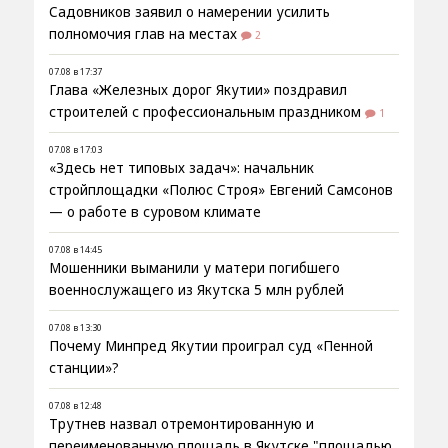
Садовников заявил о намерении усилить
полномочия глав на местах
2
07.08 в 17:37
Глава «Железных дорог Якутии» поздравил
строителей с профессиональным праздником
1
07.08 в 17:03
«Здесь нет типовых задач»: начальник
стройплощадки «Полюс Строя» Евгений Самсонов
— о работе в суровом климате
07.08 в 14:45
Мошенники выманили у матери погибшего
военнослужащего из Якутска 5 млн рублей
07.08 в 13:30
Почему Минпред Якутии проиграл суд «Пенной
станции»?
07.08 в 12:48
Трутнев назвал отремонтированную и
переименованную площадь в Якутске "площадью