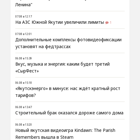
Ленина"
07.08 в 12:17
На АЗС Южной Якутии увеличили лимиты
1
07.08 в 12:01
Дополнительные комплексы фотовидеофиксации
установят на федтрассах
06.08 в 15:39
Вкус, музыка и энергия: каким будет третий
«СырФест»
06.08 в 15:18
«Якутскэнерго» в минусе: нас ждёт кратный рост
тарифов?
06.08 в 13:47
Строительный брак оказался дороже самого дома
06.08 в 13:20
Новый якутская видеоигра Kindawn: The Parish
Remembers вышла в Steam