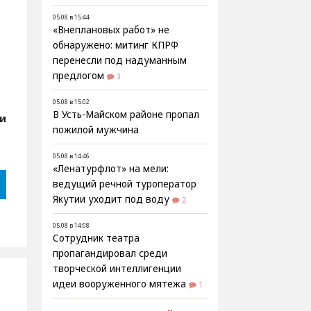
05.08 в 15:44
«Внеплановых работ» не
обнаружено: митинг КПРФ
перенесли под надуманным
предлогом
3
05.08 в 15:02
В Усть-Майском районе пропал
ии
пожилой мужчина
05.08 в 14:46
«Ленатурфлот» на мели:
ведущий речной туроператор
Якутии уходит под воду
2
05.08 в 14:08
Сотрудник театра
пропагандировал среди
творческой интеллигенции
идеи вооруженного мятежа
1