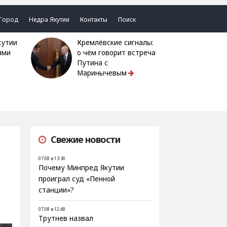
Город
Недра Якутии
Контакты
Поиск
Кремлёвские сигналы:
ями
о чём говорит встреча
Путина с
Маринычевым
Свежие новости
07.08 в 13:30
Почему Минпред Якутии
проиграл суд «Пенной
станции»?
07.08 в 12:48
Трутнев назвал