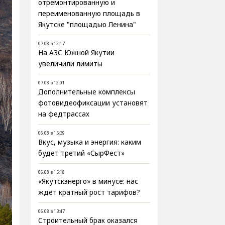
отремонтированную и
переименованную площадь в
Якутске "площадью Ленина"
07.08 в 12:17
На АЗС Южной Якутии
увеличили лимиты
07.08 в 12:01
Дополнительные комплексы
фотовидеофиксации установят
на федтрассах
06.08 в 15:39
Вкус, музыка и энергия: каким
будет третий «СырФест»
06.08 в 15:18
«Якутскэнерго» в минусе: нас
ждёт кратный рост тарифов?
06.08 в 13:47
Строительный брак оказался