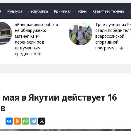
я
Культура
Республика
Криминал
Успех
Хватит это терпеть
«Внеплановых работ»
Трое лучниц из Якутии
не обнаружено:
стали победител
митинг КПРФ
всероссийской
перенесли под
спортивной
надуманным
программы
предлогом
 мая в Якутии действует 16
ов