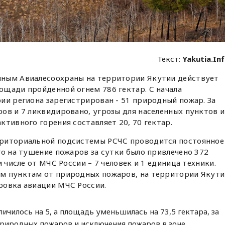
Текст:
Yakutia.In
ным Авиалесоохраны на территории Якутии действует
ощади пройденной огнем 786 гектар. С начала
ии региона зарегистрирован - 51 природный пожар. За
ов и 7 ликвидировано, угрозы для населенных пунктов и
ктивного горения составляет 20, 70 гектар.
рриториальной подсистемы РСЧС проводится постоянное
го на тушение пожаров за сутки было привлечено 372
м числе от МЧС России – 7 человек и 1 единица техники.
м пунктам от природных пожаров, на территории Якути
ровка авиации МЧС России.
ичилось на 5, а площадь уменьшилась на 73,5 гектара, за
риродных пожаров и исключения пожаров в зоне