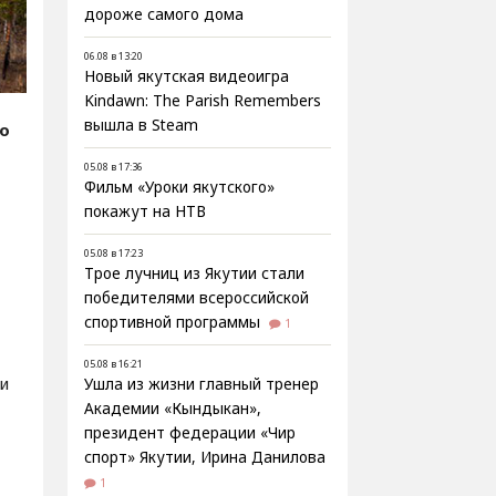
дороже самого дома
06.08 в 13:20
Новый якутская видеоигра
Kindawn: The Parish Remembers
вышла в Steam
fo
05.08 в 17:36
Фильм «Уроки якутского»
покажут на НТВ
05.08 в 17:23
Трое лучниц из Якутии стали
победителями всероссийской
спортивной программы
1
05.08 в 16:21
и
Ушла из жизни главный тренер
Академии «Кындыкан»,
президент федерации «Чир
спорт» Якутии, Ирина Данилова
1