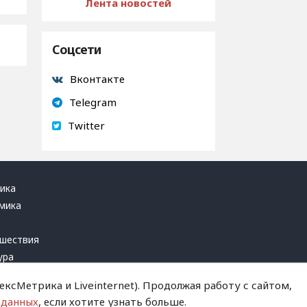
Лента новостей
Соцсети
Вконтакте
Telegram
Twitter
ика
мика
ь
шествия
ура
блика
ксМетрика и Liveinternet). Продолжая работу с сайтом,
инал
 данных
, если хотите узнать больше.