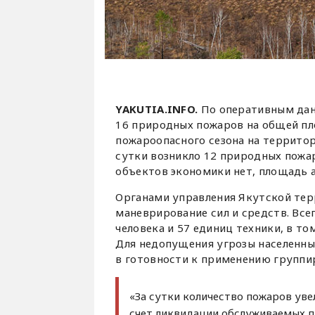
YAKUTIA.INFO.
По оперативным дан
16 природных пожаров на общей пл
пожароопасного сезона на территор
сутки возникло 12 природных пожар
объектов экономики нет, площадь а
Органами управления Якутской те
маневрирование сил и средств. Все
человека и 57 единиц техники, в то
Для недопущения угрозы населенны
в готовности к применению группи
«За сутки количество пожаров увел
счет ликвидации обслуживаемых п