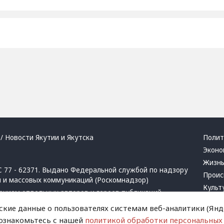
/ Новости Якутии и Якутска
Полит
Эконо
Жизн
 77 - 62371. Выдано Федеральной службой по надзору
Проис
й и массовых коммуникаций (Роскомнадзор)
Культ
ением отдельных авторов и героев публикаций.
Респу
 активная ссылка на сайт.
ские данные о пользователях системам веб-аналитики (Янде
Крим
 ознакомьтесь с нашей
политикой обработки персональных