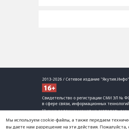
2013-2026 / Сетевое издание "Якутия.Инфо"
Свидетельство о регистрации СМИ ЭЛ № ФС
в сфере связи, информационных технологи
Мнение редакции может не совпадать с мн
При использовании материалов обязательна
Мы используем cookie-файлы, а также передаем техниче
Политика обработки персональных данных
вы даете нам разрешение на эти действия. Пожалуйста,