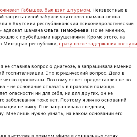
роживает Габышев, был взят штурмом
. Неизвестные в
й защиты силой забрали якутского шамана-воина
зли в Якутский республиканский психоневрологический
о» адвокат шамана
Ольга Тимофеева
. По её мнению,
рошло с грубейшими нарушениями. Кроме этого, на
 в Минздрав республики,
сразу после задержания поступ
 я не ставила вопрос о диагнозе, а запрашивала именно
й госпитализации. Это юридический вопрос. Дело в
не четко прописаны. Поэтому ответ предоставлен не по
на – не основание отказать в правовой помощи.
т опасности ни для себя, ни для других, он не
о заболевания тоже нет. Поэтому я лично оснований
изации не вижу. Я не запрашивала сведения,
. Мне лишь нужно узнать, на каком основании его
аев
выступая в прямом эфире в социальных сетях