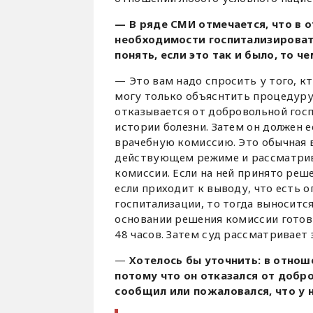
— В ряде СМИ отмечается, что в
необходимости госпитализирова
понять, если это так и было, то 
— Это вам надо спросить у того, кт
могу только объяснтить процедуру,
отказывается от добровольной гос
истории болезни. Затем он должен 
врачебную комиссию. Это обычная 
действующем режиме и рассматрив
комиссии. Если на ней принято реш
если приходит к выводу, что есть 
госпитализации, то тогда выносит
основании решения комиссии готови
48 часов. Затем суд рассматривает 
—
Хотелось бы уточнить: в отнош
потому что он отказался от добр
сообщил или пожаловался, что у 