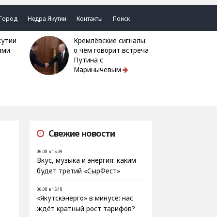
Город
Недра Якутии
Контакты
Поиск
Кремлёвские сигналы:
ями
о чём говорит встреча
Путина с
Маринычевым
Свежие новости
06.08 в 15:39
Вкус, музыка и энергия: каким
будет третий «СырФест»
06.08 в 15:18
«Якутскэнерго» в минусе: нас
ждёт кратный рост тарифов?