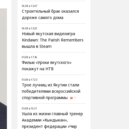
06.08 в 13:47
Строительный брак оказался
дороже самого дома
06.08 в 13:20
Новый якутская видеоигра
Kindawn: The Parish Remembers
вышла в Steam
05.08 в 17:36
Фильм «Уроки якутского»
покажут на НТВ
05.08 в 17:23
Трое лучниц из Якутии стали
победителями всероссийской
спортивной программы
1
05.08 в 16:21
Ушла из жизни главный тренер
Академии «Кындыкан»,
президент федерации «Чир