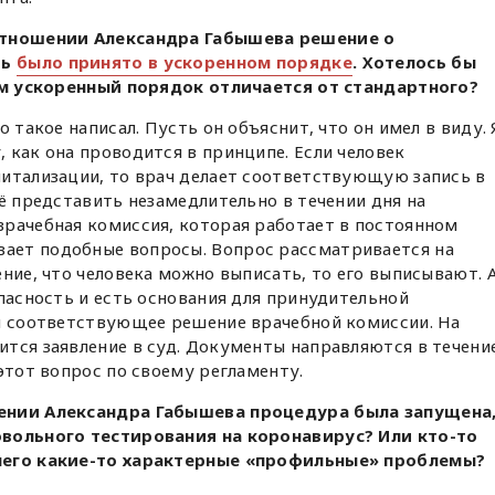
 отношении Александра Габышева решение о
ть
было принято в ускоренном порядке
. Хотелось бы
чем ускоренный порядок отличается от стандартного?
о такое написал. Пусть он объяснит, что он имел в виду. 
 как она проводится в принципе. Если человек
питализации, то врач делает соответствующую запись в
её представить незамедлительно в течении дня на
врачебная комиссия, которая работает в постоянном
ает подобные вопросы. Вопрос рассматривается на
ение, что человека можно выписать, то его выписывают. 
опасность и есть основания для принудительной
ся соответствующее решение врачебной комиссии. На
тся заявление в суд. Документы направляются в течени
этот вопрос по своему регламенту.
ении Александра Габышева процедура была запущена
овольного тестирования на коронавирус? Или кто-то
него какие-то характерные «профильные» проблемы?