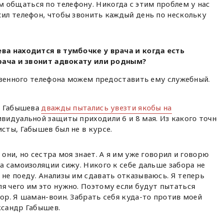
 общаться по телефону. Никогда с этим проблем у нас
сил телефон, чтобы звонить каждый день по нескольку
а находится в тумбочке у врача и когда есть
врача и звонит адвокату или родным?
ственного телефона можем предоставить ему служебный.
а Габышева
дважды пытались увезти якобы на
видуальной защиты приходили 6 и 8 мая. Из какого точн
ты, Габышев был не в курсе.
 они, но сестра моя знает. А я им уже говорил и говорю
на самоизоляции сижу. Никого к себе дальше забора не
 не поеду. Анализы им сдавать отказываюсь. Я теперь
я чего им это нужно. Поэтому если будут пытаться
пор. Я шаман-воин. Забрать себя куда-то против моей
ксандр Габышев.