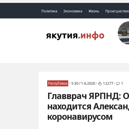
Политика
Экономика
Жизнь
Происшестви
Республика
•
5:30 / 1.6.2020
•
12277
•
1
Главврач ЯРПНД: О
находится Алексан
коронавирусом