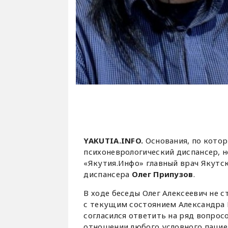
YAKUTIA.INFO.
Основания, по кот
психоневрологический диспансер, 
«Якутия.Инфо» главный врач Якутс
диспансера
Олег Припузов
.
В ходе беседы Олег Алексеевич не 
с текущим состоянием Александра 
согласился ответить на ряд вопрос
отношении любого условного пацие