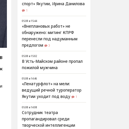
спорт» Якутии, Ирина Данилова
1
05.08 в 15:44
«Внеплановых работ» не
обнаружено: митинг КПРФ
перенесли под надуманным
предлогом
3
05.08 в 15:02
В
В Усть-Майском районе пропал
пожилой мужчина
ик
05.08 в 14:46
«Ленатурфлот» на мели:
и
ведущий речной туроператор
Якутии уходит под воду
1
05.08 в 14:08
Сотрудник театра
пропагандировал среди
творческой интеллигенции