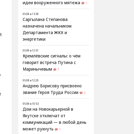
идеи вооруженного мятежа
1
05.08 в 13:30
Саргылана Степанова
назначена начальником
Департамента ЖКХ и
Я
энергетики
05.08 в 12:51
Кремлёвские сигналы: о чём
говорит встреча Путина с
Маринычевым
7
А
05.08 в 12:29
Андрею Борисову присвоено
звание Героя Труда России
2
е
05.08 в 10:53
Дом на Новокарьерной в
,
Якутске отключат от
коммуникаций — в любой день
может рухнуть
1