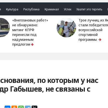
я
Культура
Республика
Криминал
Успех
Хватит это терпеть
«Внеплановых работ»
Трое лучниц из Якутии
не обнаружено:
стали победител
митинг КПРФ
всероссийской
перенесли под
спортивной
надуманным
программы
предлогом
снования, по которым у нас
др Габышев, не связаны с