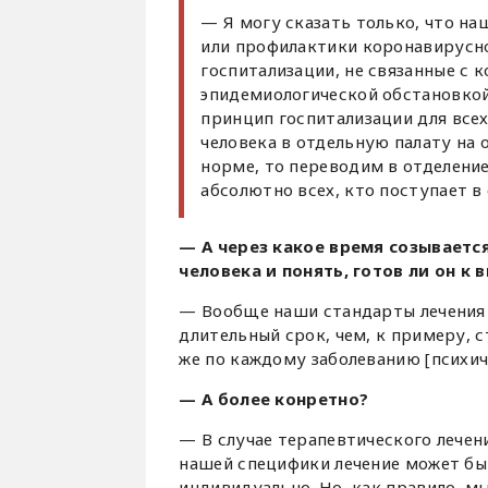
— Я могу сказать только, что н
или профилактики коронавирусно
госпитализации, не связанные с 
эпидемиологической обстановкой
принцип госпитализации для все
человека в отдельную палату на 
норме, то переводим в отделение
абсолютно всех, кто поступает в
— А через какое время созываетс
человека и понять, готов ли он к 
— Вообще наши стандарты лечения 
длительный срок, чем, к примеру, 
же по каждому заболеванию [психич
— А более конретно?
— В случае терапевтического лечен
нашей специфики лечение может быт
индивидуально. Но, как правило, мы