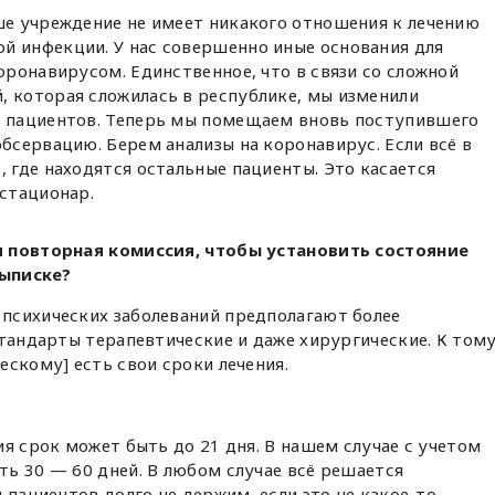
аше учреждение не имеет никакого отношения к лечению
й инфекции. У нас совершенно иные основания для
коронавирусом. Единственное, что в связи со сложной
, которая сложилась в республике, мы изменили
х пациентов. Теперь мы помещаем вновь поступившего
обсервацию. Берем анализы на коронавирус. Если всё в
, где находятся остальные пациенты. Это касается
 стационар.
я повторная комиссия, чтобы установить состояние
выписке?
психических заболеваний предполагают более
стандарты терапевтические и даже хирургические. К том
ескому] есть свои сроки лечения.
ия срок может быть до 21 дня. В нашем случае с учетом
ь 30 — 60 дней. В любом случае всё решается
 пациентов долго не держим, если это не какое-то