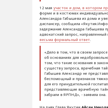
12 мая
участок и дом, в котором п
форме и в костюмах индивидуально
Александра Габышева из дома и уве
диспансер, сообщила «Якутия.Инф
задержание Александра Габышева п
адвокатский запрос, направленный
весьма формальный ответ
.
«Дело в том, что в своем запросе
об основаниях для недобровольно
том, что такие основания в зако
существу запроса, врачебная тай
Габышев Александр не представляе
беспомощный и признаков тяжког
для его принудительной госпитал
представляющие врачебную тайну
забрали в ЯРПНД», - заявила она.
На днях
Глава Якутии
Айсен Никол