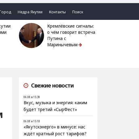
Город
Недра Якутии
Контакты
Поиск
Кремлёвские сигналы:
ями
о чём говорит встреча
Путина с
Маринычевым
Свежие новости
06.08 в 15:39
Вкус, музыка и энергия: каким
будет третий «СырФест»
м
06.08 в 15:18
«Якутскэнерго» в минусе: нас
ждёт кратный рост тарифов?