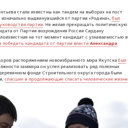
тьева стали известны как тандем на выборах на пост
, изначально выдвинувшийся от партии «Родина»,
был
руководства партии
. Не желая прекращать политическую
идата от Партии возрождения России Сардану
алоизвестная на тот момент кандидат с узнаваемостью в
а победить кандидата от партии власти
Александра
доров распоряжением новоизбранного мэра Якутска
был
должности заммэра он успел реализовать ряд полезных
в деревянном фонде Строительного округа города были
и,
спасшие и продолжающие спасать человеческие жизни