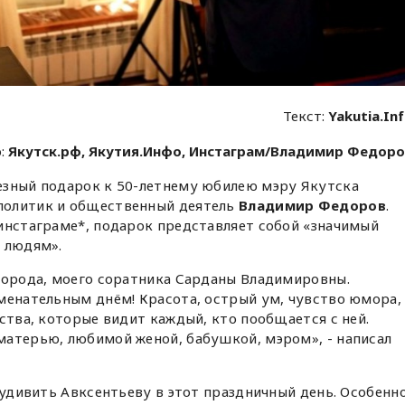
Текст:
Yakutia.In
о:
Якутск.рф, Якутия.Инфо, Инстаграм/Владимир Федор
езный подарок к 50-летнему юбилею мэру Якутска
политик и общественный деятель
Владимир Федоров
.
инстаграме*, подарок представляет собой «значимый
 людям».
 города, моего соратника Сарданы Владимировны.
менательным днём! Красота, острый ум, чувство юмора,
ства, которые видит каждый, кто пообщается с ней.
матерью, любимой женой, бабушкой, мэром», - написал
м удивить Авксентьеву в этот праздничный день. Особенн