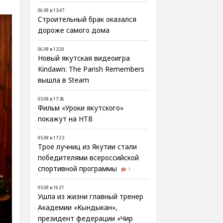
06.08 в 13:47
Строительный брак оказался
дороже самого дома
06.08 в 13:20
Новый якутская видеоигра
Kindawn: The Parish Remembers
вышла в Steam
05.08 в 17:36
Фильм «Уроки якутского»
покажут на НТВ
05.08 в 17:23
Трое лучниц из Якутии стали
победителями всероссийской
спортивной программы
1
05.08 в 16:21
Ушла из жизни главный тренер
Академии «Кындыкан»,
президент федерации «Чир