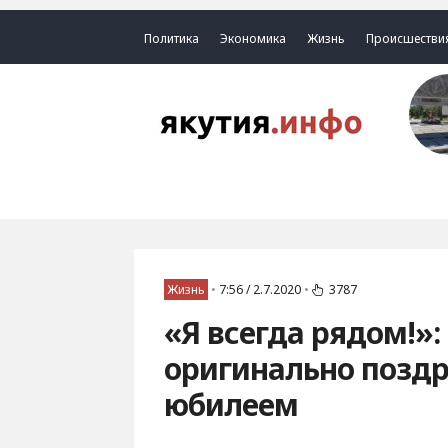
Политика
Экономика
Жизнь
Происшестви
Жизнь
•
7:56 / 2.7.2020
•
3787
«Я всегда рядом!»
оригинально поздр
юбилеем