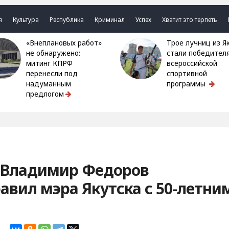
я
Культура
Республика
Криминал
Успех
Хватит это терпеть
«Внеплановых работ»
Трое лучниц из Якутии
не обнаружено:
стали победител
митинг КПРФ
всероссийской
перенесли под
спортивной
надуманным
программы
предлогом
: Владимир Федоров
авил мэра Якутска с 50-летни