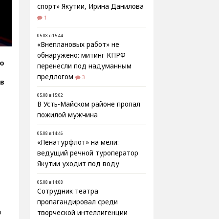
спорт» Якутии, Ирина Данилова
1
05.08 в 15:44
«Внеплановых работ» не
обнаружено: митинг КПРФ
fo
перенесли под надуманным
предлогом
3
ов
05.08 в 15:02
В Усть-Майском районе пропал
пожилой мужчина
05.08 в 14:46
«Ленатурфлот» на мели:
ведущий речной туроператор
Якутии уходит под воду
05.08 в 14:08
Сотрудник театра
пропагандировал среди
о
творческой интеллигенции