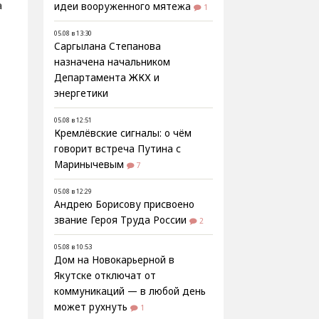
а
идеи вооруженного мятежа
1
05.08 в 13:30
Саргылана Степанова
назначена начальником
Департамента ЖКХ и
энергетики
05.08 в 12:51
Кремлёвские сигналы: о чём
говорит встреча Путина с
Маринычевым
7
05.08 в 12:29
Андрею Борисову присвоено
звание Героя Труда России
2
05.08 в 10:53
Дом на Новокарьерной в
Якутске отключат от
коммуникаций — в любой день
может рухнуть
1