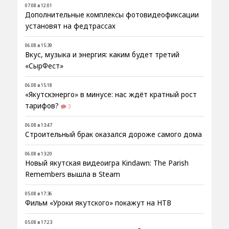
07.08 в 12:01
Дополнительные комплексы фотовидеофиксации
установят на федтрассах
06.08 в 15:39
Вкус, музыка и энергия: каким будет третий
«СырФест»
06.08 в 15:18
«Якутскэнерго» в минусе: нас ждёт кратный рост
тарифов?
3
06.08 в 13:47
Строительный брак оказался дороже самого дома
06.08 в 13:20
Новый якутская видеоигра Kindawn: The Parish
Remembers вышла в Steam
05.08 в 17:36
Фильм «Уроки якутского» покажут на НТВ
05.08 в 17:23