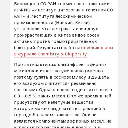
Ворожцова СО РАН совместно с коллегами
из ФИЦ «Институт цитологии и генетики СО
РАН» и Института лесохимической
промышленности (Нанкин, Китай)
установили, что экстракты хвои двух
произрастающих в Китае видов сосен
активны против грамотрицательных
бактерий. Результаты работы
опубликованы
в журнале Chemistry & Biopersity
.
Про антибактериальный эффект эфирных
масел хвои известно уже давно (именно
поэтому гулять в сосновом лесу и дышать
его воздухом считается чрезвычайно
полезным). Однако в хвое содержится всего
0,3—0,5 % таких масел. В то же время в ней
присутствуют нелетучие вещества,
которые можно выделять экстракцией в
гораздо большем количестве. Они не
являются компонентами эфирных масел, не
испускаются растениями в воздух, и в