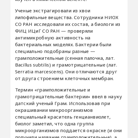
Ученые экстрагировали из хвои
липофильные вещества. Сотрудники НИОХ
СО РАН исследовали их состав, а биологи из
ФИЦ ИЦиГ СО РАН — проверяли
антимикробную активность на
бактериальных моделях. Бактерии были
специально подобраны разные —
грамположительные (сенная палочка, лат.
Bacillus subtilis) и грамотрицательные (лат.
Serratia marcescens). Они отличаются друг
от друга строением клеточных мембран.
Термин «грамположительные и
грамотрицательные бактерии» ввел в науку
датский ученый Грам. Использовав при
окрашивании микроорганизмов
специальный краситель генцианвиолет,
биолог заметил, что одна группа
микроорганизмов поддается окраске (и они
получили название грамположительные), а