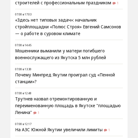
строителей с профессиональным праздником
1
07.08 в 17:03
«Здесь нет типовых задач»: начальник
стройплощадки «Полюс Строя» Евгений Самсонов
— о работе в суровом климате
07.08 в 14:45
Мошенники выманили у матери погибшего
военнослужащего из Якутска 5 млн рублей
07.08 в 13:30
Почему Минпред Якутии проиграл суд «Пенной
станции»?
07.08 в 12:48
Трутнев назвал отремонтированную и
переименованную площадь в Якутске "площадью
Ленина"
1
07.08 в 12:17
На АЗС Южной Якутии увеличили лимиты
1