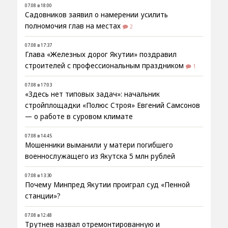
07.08 в 18:00
Садовников заявил о намерении усилить
полномочия глав на местах
2
07.08 в 17:37
Глава «Железных дорог Якутии» поздравил
строителей с профессиональным праздником
1
07.08 в 17:03
«Здесь нет типовых задач»: начальник
стройплощадки «Полюс Строя» Евгений Самсонов
— о работе в суровом климате
07.08 в 14:45
Мошенники выманили у матери погибшего
военнослужащего из Якутска 5 млн рублей
07.08 в 13:30
Почему Минпред Якутии проиграл суд «Пенной
станции»?
07.08 в 12:48
Трутнев назвал отремонтированную и