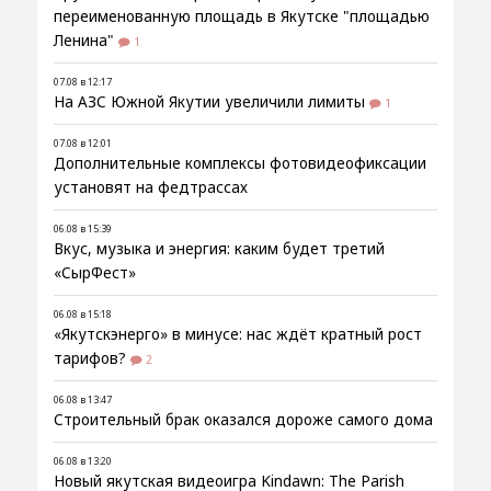
переименованную площадь в Якутске "площадью
Ленина"
1
07.08 в 12:17
На АЗС Южной Якутии увеличили лимиты
1
07.08 в 12:01
Дополнительные комплексы фотовидеофиксации
установят на федтрассах
06.08 в 15:39
Вкус, музыка и энергия: каким будет третий
«СырФест»
06.08 в 15:18
«Якутскэнерго» в минусе: нас ждёт кратный рост
тарифов?
2
06.08 в 13:47
Строительный брак оказался дороже самого дома
06.08 в 13:20
Новый якутская видеоигра Kindawn: The Parish