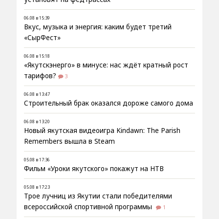
06.08 в 15:39
Вкус, музыка и энергия: каким будет третий
«СырФест»
06.08 в 15:18
«Якутскэнерго» в минусе: нас ждёт кратный рост
тарифов?
3
06.08 в 13:47
Строительный брак оказался дороже самого дома
06.08 в 13:20
Новый якутская видеоигра Kindawn: The Parish
Remembers вышла в Steam
05.08 в 17:36
Фильм «Уроки якутского» покажут на НТВ
05.08 в 17:23
Трое лучниц из Якутии стали победителями
всероссийской спортивной программы
1