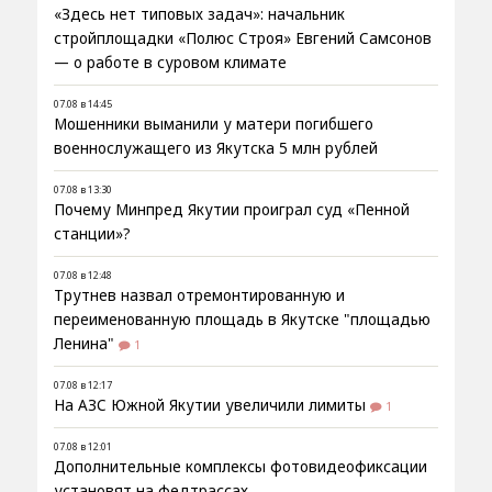
«Здесь нет типовых задач»: начальник
стройплощадки «Полюс Строя» Евгений Самсонов
— о работе в суровом климате
07.08 в 14:45
Мошенники выманили у матери погибшего
военнослужащего из Якутска 5 млн рублей
07.08 в 13:30
Почему Минпред Якутии проиграл суд «Пенной
станции»?
07.08 в 12:48
Трутнев назвал отремонтированную и
переименованную площадь в Якутске "площадью
Ленина"
1
07.08 в 12:17
На АЗС Южной Якутии увеличили лимиты
1
07.08 в 12:01
Дополнительные комплексы фотовидеофиксации
установят на федтрассах