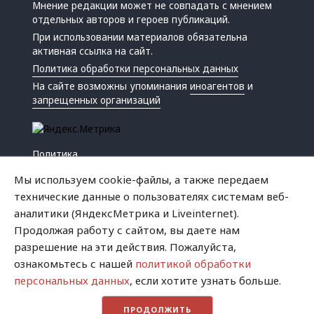
Мнение редакции может не совпадать с мнением
отдельных авторов и героев публикаций.
При использовании материалов обязательна
активная ссылка на сайт.
Политика обработки персональных данных
На сайте возможны упоминания
иноагентов
и
запрещенных организаций
Политика
Экономика
Мы используем cookie-файлы, а также передаем
Жизнь
технические данные о пользователях системам веб-
Происшествия
аналитики (ЯндексМетрика и Liveinternet).
Культура
Продолжая работу с сайтом, вы даете нам
Республика
разрешение на эти действия. Пожалуйста,
Криминал
ознакомьтесь с нашей
политикой обработки
Успех
персональных данных
, если хотите узнать больше.
Хватит это терпеть
ПРОДОЛЖИТЬ
Город