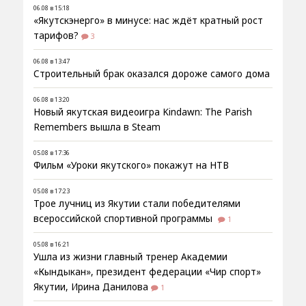
06.08 в 15:18
«Якутскэнерго» в минусе: нас ждёт кратный рост
тарифов?
3
06.08 в 13:47
Строительный брак оказался дороже самого дома
06.08 в 13:20
Новый якутская видеоигра Kindawn: The Parish
Remembers вышла в Steam
05.08 в 17:36
Фильм «Уроки якутского» покажут на НТВ
05.08 в 17:23
Трое лучниц из Якутии стали победителями
всероссийской спортивной программы
1
05.08 в 16:21
Ушла из жизни главный тренер Академии
«Кындыкан», президент федерации «Чир спорт»
Якутии, Ирина Данилова
1