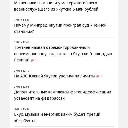
Мошенники выманили у матери погибшего
военнослужащего из Якутска 5 млн рублей
07.08 в 13:30
Почему Минпред Якутии проиграл суд «Пенной
станции»?
07.08 в 12:48
Трутнев назвал отремонтированную и
переименованную площадь в Якутске "площадью
Ленина"
1
07.08 в 12:17
На АЗС Южной Якутии увеличили лимиты
1
07.08 в 12:01
Дополнительные комплексы фотовидеофиксации
установят на федтрассах
06.08 в 15:39
Вкус, музыка и энергия: каким будет третий
«СырФест»