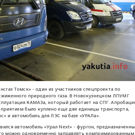
нсгаз Томск» - один из участников спецпроекта по
 сжиженного природного газа. В Новокузнецком ЛПУМГ
сплуатация КАМАЗа, который работает на СПГ. Апробаци
дприятием было куплено еще две единицы транспорта,
с» и автомобиль для ЛЭС на базе «УРАЛа».
вился автомобиль «Урал Next» - фургон, предназначенн
 Его можно одновременно заправлять компримированным