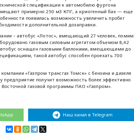
ехнической спецификации к автомобилю фургона
 вмещают примерно 250 м3 КПГ, а криогенный бак — еще
собенности появилась возможность увеличить пробег
еобходимости дополнительной дозаправки.
пании – автобус «Лотос», вмещающий 27 человек, помим
оборудовано газовым силовым агрегатом объемом 8,42
 автобус оснащен газовыми баллонами, вмещающими до
пецификациям, такой автобус способен проехать 700
 компании «Газпром трансгаз Томск» с бензина и дизеля
му предприятие получит возможность более эффективно
и Восточной газовой программы ПАО «Газпром».
atsApp
Наш канал в Telegram