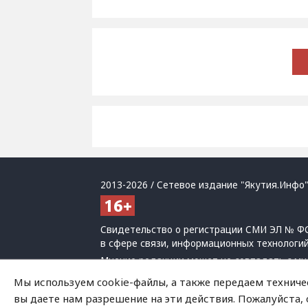
2013-2026 / Сетевое издание "Якутия.Инфо"
Свидетельство о регистрации СМИ ЭЛ № ФС
в сфере связи, информационных технологи
Мнение редакции может не совпадать с мн
При использовании материалов обязательна
Мы используем cookie-файлы, а также передаем техниче
Политика обработки персональных данных
вы даете нам разрешение на эти действия. Пожалуйста,