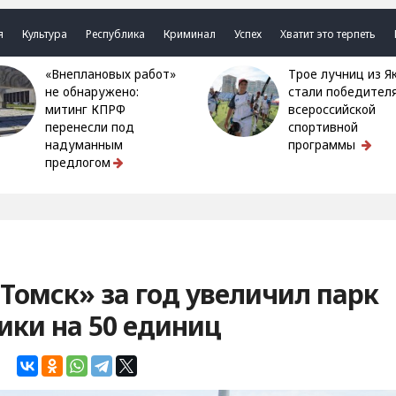
я
Культура
Республика
Криминал
Успех
Хватит это терпеть
«Внеплановых работ»
Трое лучниц из Якутии
не обнаружено:
стали победител
митинг КПРФ
всероссийской
перенесли под
спортивной
надуманным
программы
предлогом
 Томск» за год увеличил парк
ики на 50 единиц