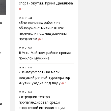
спорт» Якутии, Ирина Данилова
1
05.08 в 15:44
fo
«Внеплановых работ» не
обнаружено: митинг КПРФ
перенесли под надуманным
предлогом
3
05.08 в 15:02
ю
В Усть-Майском районе пропал
.
пожилой мужчина
05.08 в 14:46
«Ленатурфлот» на мели:
ведущий речной туроператор
Якутии уходит под воду
1
05.08 в 14:08
Сотрудник театра
пропагандировал среди
и
творческой интеллигенции