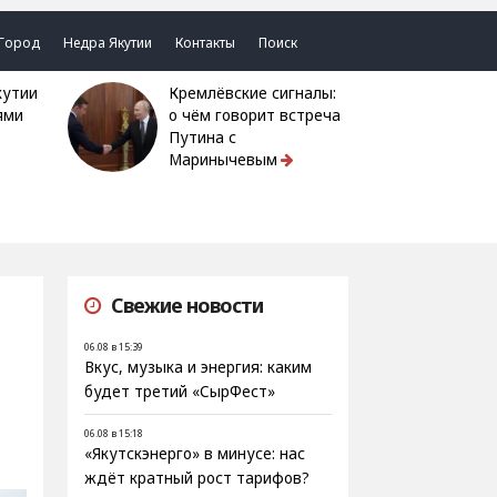
Город
Недра Якутии
Контакты
Поиск
Кремлёвские сигналы:
ями
о чём говорит встреча
Путина с
Маринычевым
Свежие новости
06.08 в 15:39
Вкус, музыка и энергия: каким
будет третий «СырФест»
06.08 в 15:18
«Якутскэнерго» в минусе: нас
ждёт кратный рост тарифов?