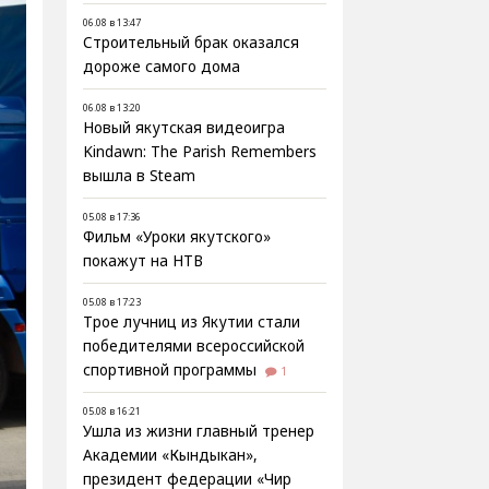
06.08 в 13:47
Строительный брак оказался
дороже самого дома
06.08 в 13:20
Новый якутская видеоигра
Kindawn: The Parish Remembers
вышла в Steam
05.08 в 17:36
Фильм «Уроки якутского»
покажут на НТВ
05.08 в 17:23
Трое лучниц из Якутии стали
победителями всероссийской
спортивной программы
1
05.08 в 16:21
Ушла из жизни главный тренер
Академии «Кындыкан»,
президент федерации «Чир