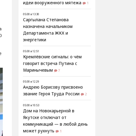
идеи вооруженного мятежа
1
05.08 в 13:30
Саргылана Степанова
назначена начальником
а
Департамента ЖКХ и
0
энергетики
05.08 в 12:51
е
Кремлёвские сигналы: о чём
говорит встреча Путина с
Маринычевым
7
05.08 в 12:29
Андрею Борисову присвоено
звание Героя Труда России
2
05.08 в 10:53
Дом на Новокарьерной в
Якутске отключат от
коммуникаций — в любой день
может рухнуть
1