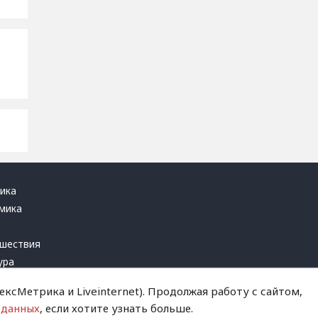
ика
мика
ь
шествия
ура
блика
ксМетрика и Liveinternet). Продолжая работу с сайтом,
инал
 данных
, если хотите узнать больше.