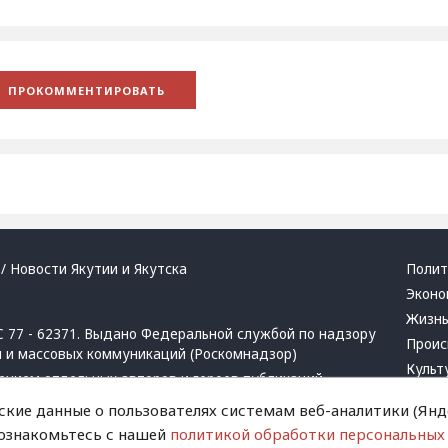
/ Новости Якутии и Якутска
Полит
Эконо
Жизн
 77 - 62371. Выдано Федеральной службой по надзору
Проис
й и массовых коммуникаций (Роскомнадзор)
Культ
ением отдельных авторов и героев публикаций.
Респу
 активная ссылка на сайт.
ские данные о пользователях системам веб-аналитики (Янде
Крим
 ознакомьтесь с нашей
политикой обработки персональных
Успех