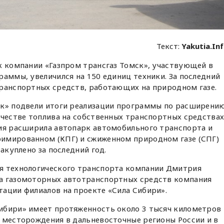
Текст:
Yakutia.In
к компании «Газпром трансгаз Томск», участвующей в
раммы, увеличился на 150 единиц техники. За последний
транспортных средств, работающих на природном газе.
ск» подвели итоги реализации программы по расширени
ачестве топлива на собственных транспортных средствах
ния расширила автопарк автомобильного транспорта и
имированном (КПГ) и сжиженном природном газе (СПГ)
закуплено за последний год.
я технологического транспорта компании Дмитрия
а газомоторных автотранспортных средств компания
ации филиалов на проекте «Сила Сибири».
ибири» имеет протяженность около 3 тысяч километров 
 месторождения в дальневосточные регионы России и в