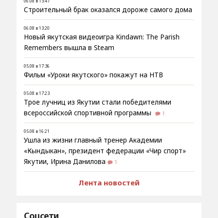
06.08 в 13:47
Строительный брак оказался дороже самого дома
06.08 в 13:20
Новый якутская видеоигра Kindawn: The Parish
Remembers вышла в Steam
05.08 в 17:36
Фильм «Уроки якутского» покажут на НТВ
05.08 в 17:23
Трое лучниц из Якутии стали победителями
всероссийской спортивной программы
1
05.08 в 16:21
Ушла из жизни главный тренер Академии
«Кындыкан», президент федерации «Чир спорт»
Якутии, Ирина Данилова
1
Лента новостей
Соцсети