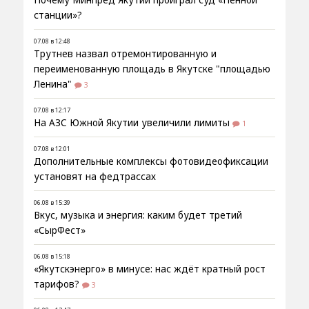
станции»?
07.08 в 12:48
Трутнев назвал отремонтированную и
переименованную площадь в Якутске "площадью
Ленина"
3
07.08 в 12:17
На АЗС Южной Якутии увеличили лимиты
1
07.08 в 12:01
Дополнительные комплексы фотовидеофиксации
установят на федтрассах
06.08 в 15:39
Вкус, музыка и энергия: каким будет третий
«СырФест»
06.08 в 15:18
«Якутскэнерго» в минусе: нас ждёт кратный рост
тарифов?
3