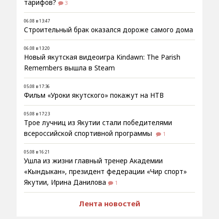
тарифов?
3
06.08 в 13:47
Строительный брак оказался дороже самого дома
06.08 в 13:20
Новый якутская видеоигра Kindawn: The Parish
Remembers вышла в Steam
05.08 в 17:36
Фильм «Уроки якутского» покажут на НТВ
05.08 в 17:23
Трое лучниц из Якутии стали победителями
всероссийской спортивной программы
1
05.08 в 16:21
Ушла из жизни главный тренер Академии
«Кындыкан», президент федерации «Чир спорт»
Якутии, Ирина Данилова
1
Лента новостей