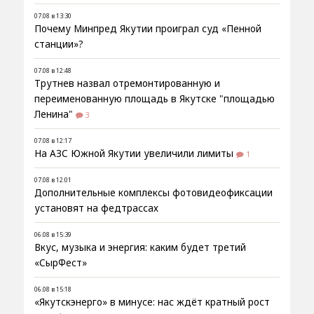
07.08 в 13:30
Почему Минпред Якутии проиграл суд «Пенной
станции»?
07.08 в 12:48
Трутнев назвал отремонтированную и
переименованную площадь в Якутске "площадью
Ленина"
3
07.08 в 12:17
На АЗС Южной Якутии увеличили лимиты
1
07.08 в 12:01
Дополнительные комплексы фотовидеофиксации
установят на федтрассах
06.08 в 15:39
Вкус, музыка и энергия: каким будет третий
«СырФест»
06.08 в 15:18
«Якутскэнерго» в минусе: нас ждёт кратный рост