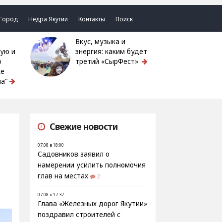
Город
Недра Якутии
Контакты
Поиск
Вкус, музыка и
ую и
энергия: каким будет
ю
третий «СырФест»
ке
а"
Свежие новости
07.08 в 18:00
Садовников заявил о
намерении усилить полномочия
глав на местах
2
07.08 в 17:37
Глава «Железных дорог Якутии»
поздравил строителей с