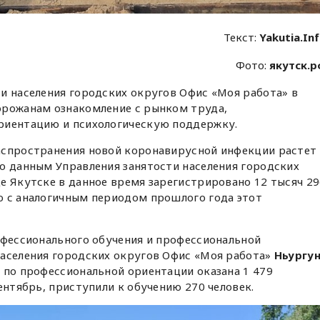
Текст:
Yakutia.In
Фото:
якутск.
и населения городских округов Офис «Моя работа» в
орожанам ознакомление с рынком труда,
риентацию и психологическую поддержку.
аспространения новой коронавирусной инфекции растет
о данным Управления занятости населения городских
е Якутске в данное время зарегистрировано 12 тысяч 2
ю с аналогичным периодом прошлого года этот
офессионального обучения и профессиональной
населения городских округов Офис «Моя работа»
Ньургу
а по профессиональной ориентации оказана 1 479
ентябрь, приступили к обучению 270 человек.