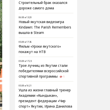
Строительный брак оказался
дороже самого дома
06.08 в 13:20
Новый якутская видеоигра
Kindawn: The Parish Remembers
вышла в Steam
05.08 в 17:36
Фильм «Уроки якутского»
покажут на НТВ
05.08 в 17:23
Трое лучниц из Якутии стали
победителями всероссийской
спортивной программы
1
05.08 в 16:21
Ушла из жизни главный тренер
Академии «Кындыкан»,
президент федерации «Чир
спорт» Якутии, Ирина Данилова