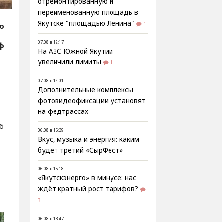
отремонтированную и
переименованную площадь в
Якутске "площадью Ленина"
1
fo
07.08 в 12:17
рф
На АЗС Южной Якутии
увеличили лимиты
1
07.08 в 12:01
Дополнительные комплексы
фотовидеофиксации установят
на федтрассах
96
06.08 в 15:39
Вкус, музыка и энергия: каким
будет третий «СырФест»
06.08 в 15:18
н
«Якутскэнерго» в минусе: нас
ждёт кратный рост тарифов?
3
06.08 в 13:47