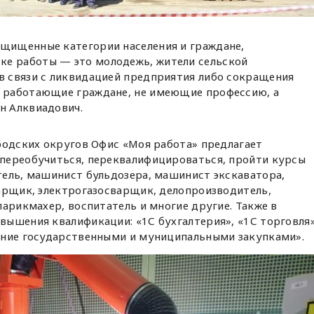
ащищенные категории населения и граждане,
ке работы — это молодежь, жители сельской
 в связи с ликвидацией предприятия либо сокращения
е работающие граждане, не имеющие профессию, а
н Алквиадович.
родских округов Офис «Моя работа» предлагает
переобучиться, переквалифицироваться, пройти курсы
тель, машинист бульдозера, машинист экскаватора,
варщик, электрогазосварщик, делопроизводитель,
парикмахер, воспитатель и многие другие. Также в
ышения квалификации: «1С бухгалтерия», «1С торговля»
ение государственными и муниципальными закупками».