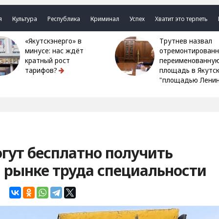
я
Культура
Республика
Криминал
Успех
Хватит это терпеть
«Якутскэнерго» в
Трутнев назвал
минусе: нас ждёт
отремонтированн
кратный рост
переименованну
тарифов?
площадь в Якутс
"площадью Ленин
гут бесплатно получить
 рынке труда специальности