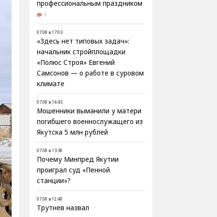
профессиональным праздником
1
07.08 в 17:03
«Здесь нет типовых задач»:
начальник стройплощадки
«Полюс Строя» Евгений
Самсонов — о работе в суровом
климате
07.08 в 14:45
Мошенники выманили у матери
погибшего военнослужащего из
Якутска 5 млн рублей
07.08 в 13:30
Почему Минпред Якутии
проиграл суд «Пенной
станции»?
07.08 в 12:48
Трутнев назвал