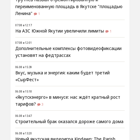
переименованную площадь в Якутске "площадью
Ленина"
1
07.08 в 12:17
На АЗС Южной Якутии увеличили лимиты
1
07.08 в 12:01
Дополнительные комплексы фотовидеофиксации
установят на федтрассах
06.08 в 15:39
Вкус, музыка и энергия: каким будет третий
«СырФест»
06.08 в 15:18
«Якутскэнерго» в минусе: нас ждёт кратный рост
тарифов?
3
06.08 в 13:47
Строительный брак оказался дороже самого дома
06.08 в 13:20
Новый якутская видеоигра Kindawn: The Parish