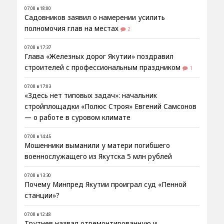
07.08 в 18:00
Садовников заявил о намерении усилить
полномочия глав на местах
2
07.08 в 17:37
Глава «Железных дорог Якутии» поздравил
строителей с профессиональным праздником
1
07.08 в 17:03
«Здесь нет типовых задач»: начальник
стройплощадки «Полюс Строя» Евгений Самсонов
— о работе в суровом климате
07.08 в 14:45
Мошенники выманили у матери погибшего
военнослужащего из Якутска 5 млн рублей
07.08 в 13:30
Почему Минпред Якутии проиграл суд «Пенной
станции»?
07.08 в 12:48
Трутнев назвал отремонтированную и