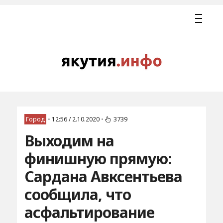
Город
•
12:56 / 2.10.2020
•
3739
Выходим на
финишную прямую:
Сардана Авксентьева
сообщила, что
асфальтирование