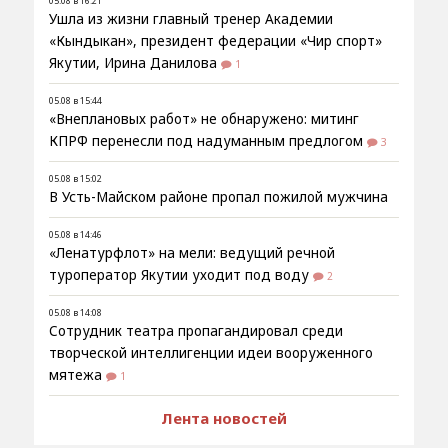
05.08 в 16:21
Ушла из жизни главный тренер Академии
«Кындыкан», президент федерации «Чир спорт»
Якутии, Ирина Данилова
1
05.08 в 15:44
«Внеплановых работ» не обнаружено: митинг
КПРФ перенесли под надуманным предлогом
3
05.08 в 15:02
В Усть-Майском районе пропал пожилой мужчина
05.08 в 14:46
«Ленатурфлот» на мели: ведущий речной
туроператор Якутии уходит под воду
2
05.08 в 14:08
Сотрудник театра пропагандировал среди
творческой интеллигенции идеи вооруженного
мятежа
1
Лента новостей