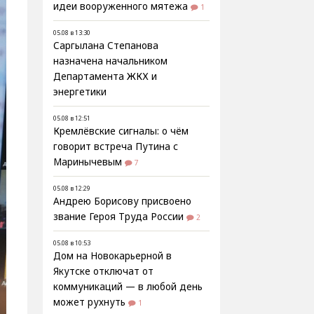
идеи вооруженного мятежа
1
05.08 в 13:30
Саргылана Степанова
назначена начальником
Департамента ЖКХ и
энергетики
05.08 в 12:51
Кремлёвские сигналы: о чём
говорит встреча Путина с
Маринычевым
7
05.08 в 12:29
Андрею Борисову присвоено
звание Героя Труда России
2
05.08 в 10:53
Дом на Новокарьерной в
Якутске отключат от
коммуникаций — в любой день
может рухнуть
1