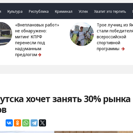
я
Культура
Республика
Криминал
Успех
Хватит это терпеть
«Внеплановых работ»
Трое лучниц из Якутии
не обнаружено:
стали победител
митинг КПРФ
всероссийской
перенесли под
спортивной
надуманным
программы
предлогом
тска хочет занять 30% рынка
ов