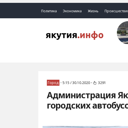
Политика
Экономика
Жизнь
Происшестви
Город
•
5:15 / 30.10.2020
•
3291
Администрация Яку
городских автобус