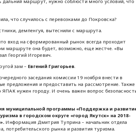
ь дальний маршрут, нужно соблюсти много условий, что
.
ила, что случилось с перевозками до Покровска?
стники, демпенгуя, вытеснили с маршрута.
 что вход на сформированный рынок всегда проходит
ом маршруте она будет, возможно, еще жестче. «Вы
зал Георгий Игоревич.
ругой зам –
Евгений Григорьев
.
очередного заседания комиссии 19 ноября внести в
ые предложения и предоставить на рассмотрение. Также
 ЯПАК нужен городу. И очень важен вопрос безопасност
ния муниципальной программы «Поддержка и развити
уризма в городском округе «город Якутск» на 2018-
».
Информация Дмитрия Туприна – начальник отдела
, потребительского рынка и развития туризма.