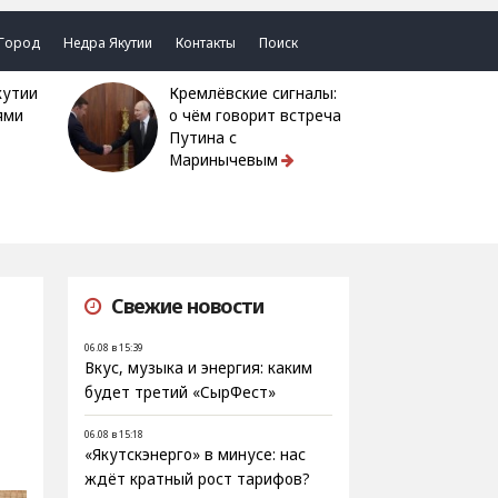
Город
Недра Якутии
Контакты
Поиск
Кремлёвские сигналы:
ями
о чём говорит встреча
Путина с
Маринычевым
Свежие новости
06.08 в 15:39
Вкус, музыка и энергия: каким
будет третий «СырФест»
06.08 в 15:18
«Якутскэнерго» в минусе: нас
ждёт кратный рост тарифов?