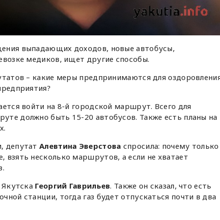
щения выпадающих доходов, новые автобусы,
евозке медиков, ищет другие способы.
путатов – какие меры предпринимаются для оздоровлени
предприятия?
ается войти на 8-й городской маршрут. Всего для
уте должно быть 15-20 автобусов. Также есть планы на
х.
и, депутат
Алевтина Эверстова
спросила: почему только
 взять несколько маршрутов, а если не хватает
в.
ы Якутска
Георгий Гаврильев
. Также он сказал, что есть
чной станции, тогда газ будет отпускаться почти в два