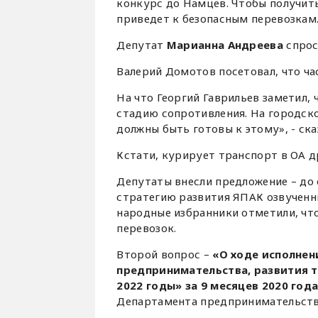
конкурс до Намцев. Чтобы получит
приведет к безопасным перевозкам
Депутат
Марианна Андреева
спрос
Валерий Домотов посетовал, что ча
На что Георгий Гаврильев заметил,
стадию сопротивления. На городск
должны быть готовы к этому», - ска
Кстати, курирует транспорт в ОА д
Депутаты внесли предложение – до 
стратегию развития ЯПАК озвученн
народные избранники отметили, что
перевозок.
Второй вопрос –
«О ходе исполне
предпринимательства, развития т
2022 годы» за 9 месяцев 2020 года
Департамента предпринимательства