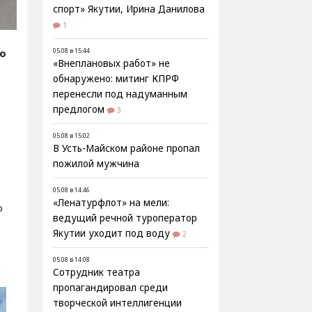
спорт» Якутии, Ирина Данилова
1
05.08 в 15:44
fo
«Внеплановых работ» не
обнаружено: митинг КПРФ
перенесли под надуманным
предлогом
3
05.08 в 15:02
В Усть-Майском районе пропал
пожилой мужчина
05.08 в 14:46
«Ленатурфлот» на мели:
о
ведущий речной туроператор
Якутии уходит под воду
2
05.08 в 14:08
Сотрудник театра
пропагандировал среди
творческой интеллигенции