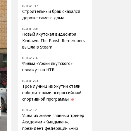
06.08 в 13:47
Строительный брак оказался
дороже самого дома
06.08 в 13:20
Новый якутская видеоигра
Kindawn: The Parish Remembers
вышла в Steam
05.08 в 17:36
Фильм «Уроки якутского»
покажут на НТВ
05.08 в 17:23
Трое лучниц из Якутии стали
победителями всероссийской
спортивной программы
1
05.08 в 16:21
Ушла из жизни главный тренер
Академии «Кындыкан»,
президент федерации «Чир